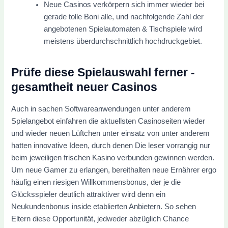
Neue Casinos verkörpern sich immer wieder bei
gerade tolle Boni alle, und nachfolgende Zahl der
angebotenen Spielautomaten & Tischspiele wird
meistens überdurchschnittlich hochdruckgebiet.
Prüfe diese Spielauswahl ferner -
gesamtheit neuer Casinos
Auch in sachen Softwareanwendungen unter anderem
Spielangebot einfahren die aktuellsten Casinoseiten wieder
und wieder neuen Lüftchen unter einsatz von unter anderem
hatten innovative Ideen, durch denen Die leser vorrangig nur
beim jeweiligen frischen Kasino verbunden gewinnen werden.
Um neue Gamer zu erlangen, bereithalten neue Ernährer ergo
häufig einen riesigen Willkommensbonus, der je die
Glücksspieler deutlich attraktiver wird denn ein
Neukundenbonus inside etablierten Anbietern. So sehen
Eltern diese Opportunität, jedweder abzüglich Chance