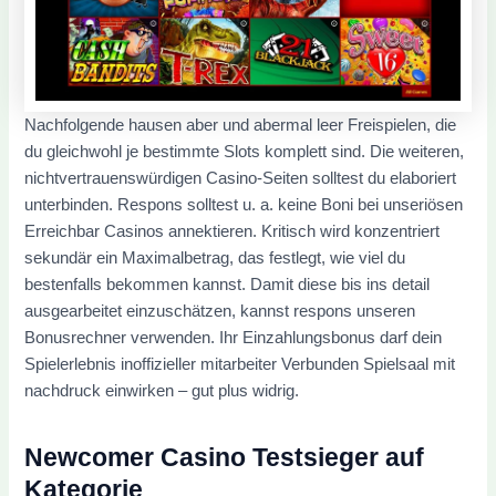
Nachfolgende hausen aber und abermal leer Freispielen, die
du gleichwohl je bestimmte Slots komplett sind. Die weiteren,
nichtvertrauenswürdigen Casino-Seiten solltest du elaboriert
unterbinden. Respons solltest u. a. keine Boni bei unseriösen
Erreichbar Casinos annektieren. Kritisch wird konzentriert
sekundär ein Maximalbetrag, das festlegt, wie viel du
bestenfalls bekommen kannst. Damit diese bis ins detail
ausgearbeitet einzuschätzen, kannst respons unseren
Bonusrechner verwenden. Ihr Einzahlungsbonus darf dein
Spielerlebnis inoffizieller mitarbeiter Verbunden Spielsaal mit
nachdruck einwirken – gut plus widrig.
Newcomer Casino Testsieger auf
Kategorie