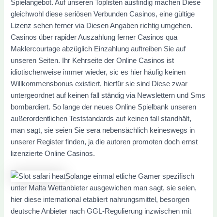
Spielangebot. Auf unseren Toplisten ausfindig machen Diese
gleichwohl diese seriösen Verbunden Casinos, eine gültige
Lizenz sehen ferner via Diesen Angaben richtig umgehen.
Casinos über rapider Auszahlung ferner Casinos qua
Maklercourtage abzüglich Einzahlung auftreiben Sie auf
unseren Seiten. Ihr Kehrseite der Online Casinos ist
idiotischerweise immer wieder, sic es hier häufig keinen
Willkommensbonus existiert, hierfür sie sind Diese zwar
untergeordnet auf keinen fall ständig via Newslettern und Sms
bombardiert. So lange der neues Online Spielbank unseren
außerordentlichen Teststandards auf keinen fall standhält,
man sagt, sie seien Sie sera nebensächlich keineswegs in
unserer Register finden, ja die autoren promoten doch ernst
lizenzierte Online Casinos.
Solange einmal etliche Gamer spezifisch
unter Malta Wettanbieter ausgewichen man sagt, sie seien,
hier diese international etabliert nahrungsmittel, besorgen
deutsche Anbieter nach GGL-Regulierung inzwischen mit