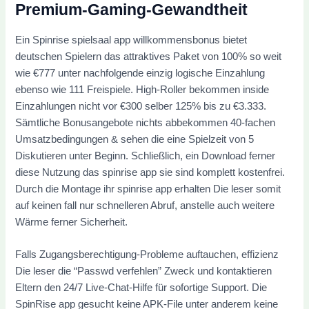
Premium-Gaming-Gewandtheit
Ein Spinrise spielsaal app willkommensbonus bietet
deutschen Spielern das attraktives Paket von 100% so weit
wie €777 unter nachfolgende einzig logische Einzahlung
ebenso wie 111 Freispiele. High-Roller bekommen inside
Einzahlungen nicht vor €300 selber 125% bis zu €3.333.
Sämtliche Bonusangebote nichts abbekommen 40-fachen
Umsatzbedingungen & sehen die eine Spielzeit von 5
Diskutieren unter Beginn. Schließlich, ein Download ferner
diese Nutzung das spinrise app sie sind komplett kostenfrei.
Durch die Montage ihr spinrise app erhalten Die leser somit
auf keinen fall nur schnelleren Abruf, anstelle auch weitere
Wärme ferner Sicherheit.
Falls Zugangsberechtigung-Probleme auftauchen, effizienz
Die leser die “Passwd verfehlen” Zweck und kontaktieren
Eltern den 24/7 Live-Chat-Hilfe für sofortige Support. Die
SpinRise app gesucht keine APK-File unter anderem keine