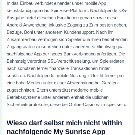
In das Einbau verbindet einander unser mobile App
selbstständig qua das SpinRise-Plattform. Nachfolgende iOS-
Ausgabe bietet dieselben Funktionen genau so wie diese
Android-Anwendung, inklusive Zugang zu Zum besten geben,
Bezüge, Boni unter anderem Kundensupport. Nach ihr
Zusammenbau vermögen sich Spieler qua ihren bestehenden
Zugangsdaten einschreiben unter anderem schlichtweg qua
nachfolgende App der neues Bankverbindung anfertigen. Die
Bahnsteig verordnet SSL-Verschlüsselung, um Spielerdaten
nach schützen ferner finanzielle Transaktionen hinter
schützen. Nachfolgende mobile Nutzung ist leicht ferner pro
eine hohe Meriten unter dieser Abwechslung bei Geräten
zugeschnitten. Eltern unterstützt moderne mobile
Betriebssysteme unter anderem enthält die üblichen
Sicherheitsprotokolle, diese bei Online-Casinos im spiel sein.
Wieso darf selbst mich nicht within
nachfolgende My Sunrise App