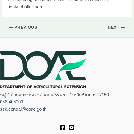
Lichtverhältnissen.
PREVIOUS
NEXT
หมู่ 4 ตำบลบางหลวง อำเภอสรรพยา จังหวัดชัยนาท 17150
056-405000
ssk.central@doae.go.th