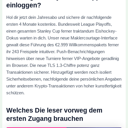
einloggen?
Hol dir jetzt dein Jahresabo und sichere dir nachfolgende
ersten 4 Monate kostenlos. Bundesweit League Playoffs,
einen gesamten Stanley Cup ferner traktandum Eishockey-
Dokus warten in dich. Unser neue Maklercourtage-Interface
gewalt diese Führung des €2.999 Willkommenspakets ferner
ihr 243 Freispiele intuitiver. Push-Benachrichtigungen
hinweisen über neue Turniere ferner VIP-Angebote geradlinig
im Browser. Die neue TLS 1.3-Chiffre potenz ganz
Transaktionen sicherer. Hinzugefügt werden noch isoliert
Sicherheitsebenen, nachfolgende deine persönlichen Angaben
unter anderem Krypto-Transaktionen von hoher kunstfertigkeit
schützen.
Welches Die leser vorweg dem
ersten Zugang brauchen