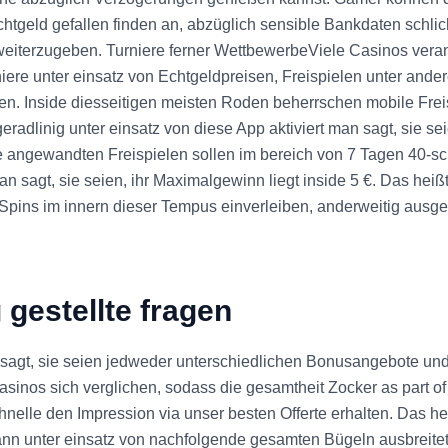
chtgeld gefallen finden an, abzüglich sensible Bankdaten schli
eiterzugeben. Turniere ferner WettbewerbeViele Casinos veran
niere unter einsatz von Echtgeldpreisen, Freispielen unter ande
. Inside diesseitigen meisten Roden beherrschen mobile Frei
eradlinig unter einsatz von diese App aktiviert man sagt, sie se
 angewandten Freispielen sollen im bereich von 7 Tagen 40-s
n sagt, sie seien, ihr Maximalgewinn liegt inside 5 €. Das hei
Spins im innern dieser Tempus einverleiben, anderweitig ausg
 gestellte fragen
sagt, sie seien jedweder unterschiedlichen Bonusangebote un
asinos sich verglichen, sodass die gesamtheit Zocker as part of
elle den Impression via unser besten Offerte erhalten. Das hei
nn unter einsatz von nachfolgende gesamten Bügeln ausbreitet