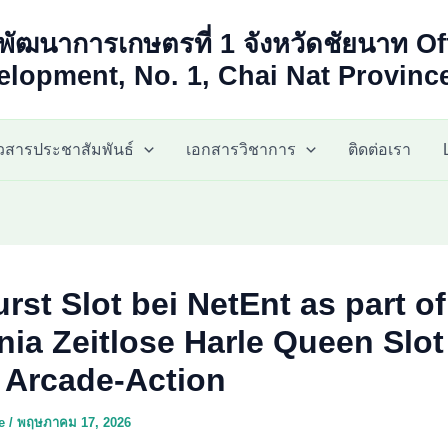
พัฒนาการเกษตรที่ 1 จังหวัดชัยนาท Of
lopment, No. 1, Chai Nat Provinc
าวสารประชาสัมพันธ์
เอกสารวิชาการ
ติดต่อเรา
rst Slot bei NetEnt as part of
nia Zeitlose Harle Queen Slot
 Arcade-Action
ae
/
พฤษภาคม 17, 2026