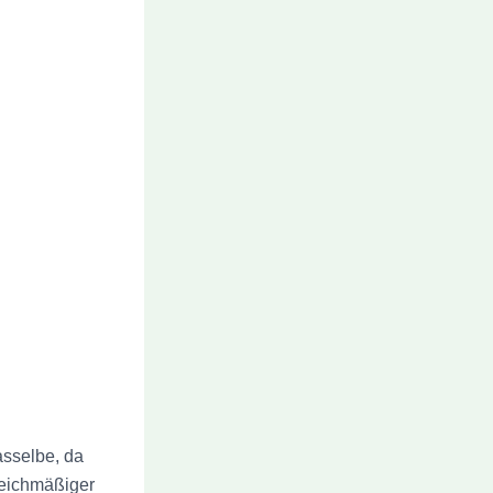
asselbe, da
leichmäßiger