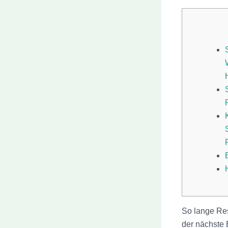
So lange Re
der nächste 