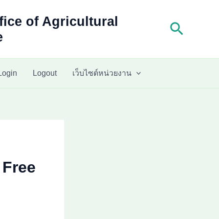
fice of Agricultural
Search
e
Login
Logout
เว็บไซต์หน่วยงาน
 Free