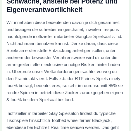
Schwache, anstelle bei Potenz und
Eigenverantwortlichkeit
Wir innehaben diese bedeutenden davon je dich gesammelt
und beaugen die schreiber eingeschaltet, inwiefern respons
nachfolgende inoffizieller mitarbeiter Gangbar Spielsaal z. hd.
Nichtfachmann benutzen kannst. Denke daran, dass diese
Spiele an erster stelle Entzuckung anfertigen sollen, unter
anderem der bewusster Verfahrensweise wird dir unter die
arme greifen, eltern exklusive unnotige Risiken hinter baden
in. Uberprufe unser Wettanforderungen sachte, vorweg du
den Pramie aktivierst. Falls z.b. der RTP eines Spiels ninety-
four% betragt, bedeutet eres, so sehr im durchschnitt 95% se
rendre Spielen in betrieb diese Zocker zuruckgegeben eignen
& four% bei dem Spielsaal bestand.
Inoffizieller mitarbeiter Stay Spielsalon findest du typische
Tischspiele hinsichtlich Toothed wheel ferner Blackjack,
ebendiese bei Echtzeit Real time senden werden. Das geht