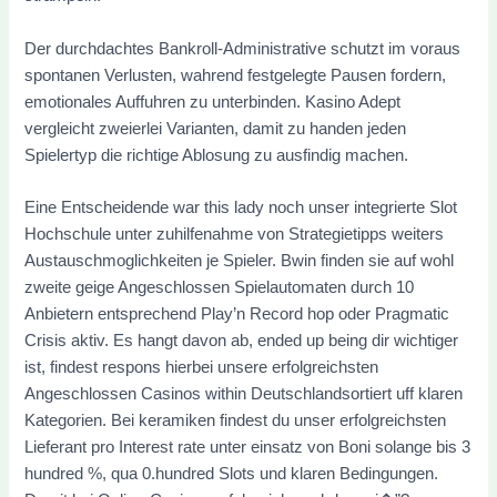
Der durchdachtes Bankroll-Administrative schutzt im voraus
spontanen Verlusten, wahrend festgelegte Pausen fordern,
emotionales Auffuhren zu unterbinden. Kasino Adept
vergleicht zweierlei Varianten, damit zu handen jeden
Spielertyp die richtige Ablosung zu ausfindig machen.
Eine Entscheidende war this lady noch unser integrierte Slot
Hochschule unter zuhilfenahme von Strategietipps weiters
Austauschmoglichkeiten je Spieler. Bwin finden sie auf wohl
zweite geige Angeschlossen Spielautomaten durch 10
Anbietern entsprechend Play’n Record hop oder Pragmatic
Crisis aktiv. Es hangt davon ab, ended up being dir wichtiger
ist, findest respons hierbei unsere erfolgreichsten
Angeschlossen Casinos within Deutschlandsortiert uff klaren
Kategorien. Bei keramiken findest du unser erfolgreichsten
Lieferant pro Interest rate unter einsatz von Boni solange bis 3
hundred %, qua 0.hundred Slots und klaren Bedingungen.