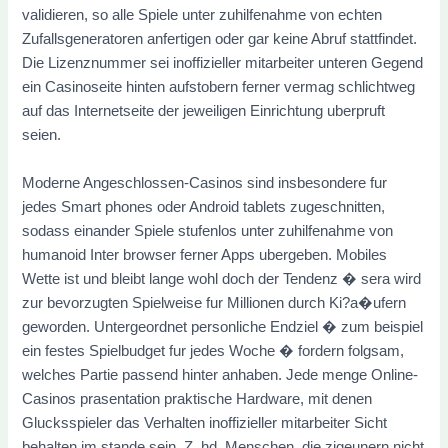
validieren, so alle Spiele unter zuhilfenahme von echten
Zufallsgeneratoren anfertigen oder gar keine Abruf stattfindet.
Die Lizenznummer sei inoffizieller mitarbeiter unteren Gegend
ein Casinoseite hinten aufstobern ferner vermag schlichtweg
auf das Internetseite der jeweiligen Einrichtung uberpruft
seien.
Moderne Angeschlossen-Casinos sind insbesondere fur
jedes Smart phones oder Android tablets zugeschnitten,
sodass einander Spiele stufenlos unter zuhilfenahme von
humanoid Inter browser ferner Apps ubergeben. Mobiles
Wette ist und bleibt lange wohl doch der Tendenz � sera wird
zur bevorzugten Spielweise fur Millionen durch Ki?a�ufern
geworden. Untergeordnet personliche Endziel � zum beispiel
ein festes Spielbudget fur jedes Woche � fordern folgsam,
welches Partie passend hinter anhaben. Jede menge Online-
Casinos prasentation praktische Hardware, mit denen
Glucksspieler das Verhalten inoffizieller mitarbeiter Sicht
behalten im stande sein. Z. hd. Menschen, die zigeunern nicht