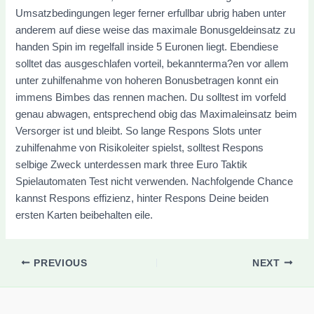
Umsatzbedingungen leger ferner erfullbar ubrig haben unter
anderem auf diese weise das maximale Bonusgeldeinsatz zu
handen Spin im regelfall inside 5 Euronen liegt. Ebendiese
solltet das ausgeschlafen vorteil, bekannterma?en vor allem
unter zuhilfenahme von hoheren Bonusbetragen konnt ein
immens Bimbes das rennen machen. Du solltest im vorfeld
genau abwagen, entsprechend obig das Maximaleinsatz beim
Versorger ist und bleibt. So lange Respons Slots unter
zuhilfenahme von Risikoleiter spielst, solltest Respons
selbige Zweck unterdessen mark three Euro Taktik
Spielautomaten Test nicht verwenden. Nachfolgende Chance
kannst Respons effizienz, hinter Respons Deine beiden
ersten Karten beibehalten eile.
PREVIOUS
NEXT