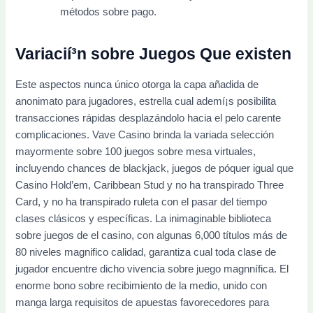
métodos sobre pago.
Variacií³n sobre Juegos Que existen
Este aspectos nunca único otorga la capa añadida de
anonimato para jugadores, estrella cual ademí¡s posibilita
transacciones rápidas desplazándolo hacia el pelo carente
complicaciones. Vave Casino brinda la variada selección
mayormente sobre 100 juegos sobre mesa virtuales,
incluyendo chances de blackjack, juegos de póquer igual que
Casino Hold’em, Caribbean Stud y no ha transpirado Three
Card, y no ha transpirado ruleta con el pasar del tiempo
clases clásicos y específicas. La inimaginable biblioteca
sobre juegos de el casino, con algunas 6,000 títulos más de
80 niveles magnifico calidad, garantiza cual toda clase de
jugador encuentre dicho vivencia sobre juego magnnífica. El
enorme bono sobre recibimiento de la medio, unido con
manga larga requisitos de apuestas favorecedores para