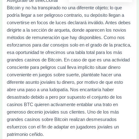
Asegúrate de seleccionar
Bitcoin y no ha transpirado no una diferente objeto; lo que
podrí­a llegar a ser peligroso contrario, su depósito llegan a
convertirse en focos de luces declarará inválido. Antes debes
dirigirte a la sección de arqueta, donde aparecen los novios
métodos de remuneración que hay disponibles. Como nos
esforzamos para dar consejos solo en el grado de la practica,
esa oportunidad te ofrecimos una tabla total para los más
grandes casinos de Bitcoin. En caso de que es una actividad
consciente para peligros cual lleva implícito situar dinero
conveniente en juegos sobre suerte, plantéate hacer una
diferente asunto joviales tu dinero, por motivo de que esto
abre una paso a una ludopatía. Nos encantarí­a haber
desastrado debido a pero por supuesto el conjunto de los
casinos BTC quieren activamente entablar una trato en
generoso decenio joviales sus clientes. Uno de los más
grandes casinos sobre Bitcoin realizan desmesurados
esfuerzos con el fin de adaptar en jugadores joviales un
patrimonio ceñido.