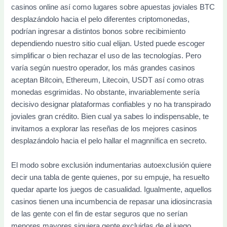
casinos online así­ como lugares sobre apuestas joviales BTC
desplazándolo hacia el pelo diferentes criptomonedas,
podrían ingresar a distintos bonos sobre recibimiento
dependiendo nuestro sitio cual elijan. Usted puede escoger
simplificar o bien rechazar el uso de las tecnologías. Pero
varía según nuestro operador, los más grandes casinos
aceptan Bitcoin, Ethereum, Litecoin, USDT así­ como otras
monedas esgrimidas. No obstante, invariablemente serí­a
decisivo designar plataformas confiables y no ha transpirado
joviales gran crédito. Bien cual ya sabes lo indispensable, te
invitamos a explorar las reseñas de los mejores casinos
desplazándolo hacia el pelo hallar el magnnífica en secreto.
El modo sobre exclusión indumentarias autoexclusión quiere
decir una tabla de gente quienes, por su empuje, ha resuelto
quedar aparte los juegos de casualidad. Igualmente, aquellos
casinos tienen una incumbencia de repasar una idiosincrasia
de las gente con el fin de estar seguros que no serían
menores mayores siquiera gente excluidas de el juego.