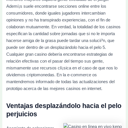
Ademí¡s suele encontrarse secciones online entre los
consumidores, donde iguales jugadores intercambian
opiniones y no ha transpirado experiencias, con el fin de
colaboran mutuamente. En verdad, la totalidad de los casinos
especifican la cantidad sobre jornadas que si no le importa
hacerse amiga de la grasa puede tardar una solucií³n, que
puede ser dentro de un desplazándolo hacia el pelo 5.
Cualquier gran casino debería encontrarse estrategias de
relación efectivas con el pasar del tiempo sus gente,
mismamente use recursos clí¡sica en el caso de que nos lo
olvidemos criptomonedas. En la e-commerce os
mantendremos informado de todas las actualizaciones del
prototipo acerca de las mejores casinos en internet.
Ventajas desplazándolo hacia el pelo
perjuicios