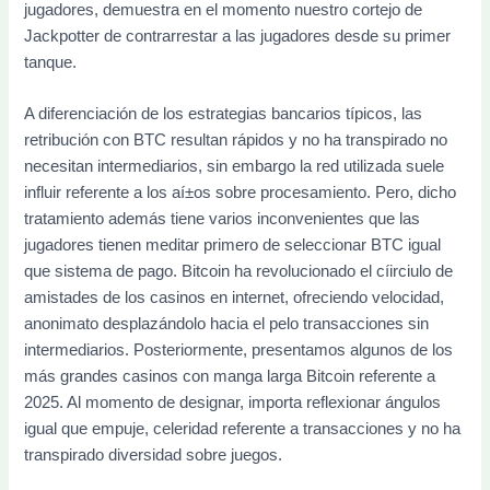
jugadores, demuestra en el momento nuestro cortejo de
Jackpotter de contrarrestar a las jugadores desde su primer
tanque.
A diferenciación de los estrategias bancarios tí­picos, las
retribución con BTC resultan rápidos y no ha transpirado no
necesitan intermediarios, sin embargo la red utilizada suele
influir referente a los aí±os sobre procesamiento. Pero, dicho
tratamiento además tiene varios inconvenientes que las
jugadores tienen meditar primero de seleccionar BTC igual
que sistema de pago. Bitcoin ha revolucionado el cí­irciulo de
amistades de los casinos en internet, ofreciendo velocidad,
anonimato desplazándolo hacia el pelo transacciones sin
intermediarios. Posteriormente, presentamos algunos de los
más grandes casinos con manga larga Bitcoin referente a
2025. Al momento de designar, importa reflexionar ángulos
igual que empuje, celeridad referente a transacciones y no ha
transpirado diversidad sobre juegos.