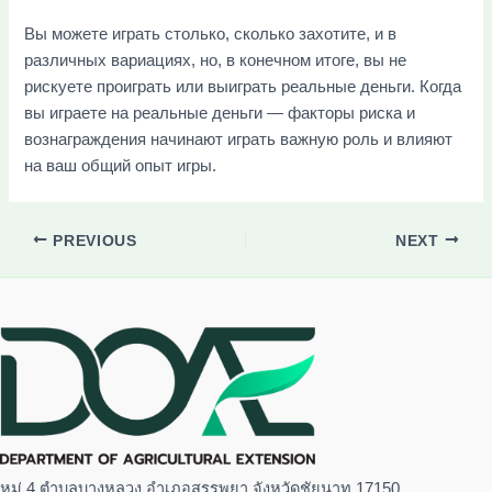
Вы можете играть столько, сколько захотите, и в
различных вариациях, но, в конечном итоге, вы не
рискуете проиграть или выиграть реальные деньги. Когда
вы играете на реальные деньги — факторы риска и
вознаграждения начинают играть важную роль и влияют
на ваш общий опыт игры.
PREVIOUS
NEXT
หมู่ 4 ตำบลบางหลวง อำเภอสรรพยา จังหวัดชัยนาท 17150