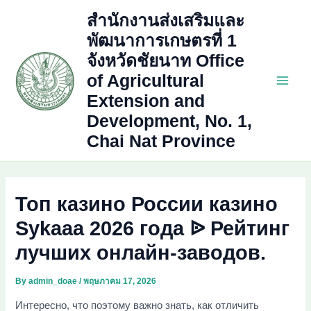
Skip
สำนักงานส่งเสริมและ
to
พัฒนาการเกษตรที่ 1
content
จังหวัดชัยนาท Office
of Agricultural
Main
Extension and
Development, No. 1,
Men
Chai Nat Province
Топ казино России казино
Sykaaa 2026 года ᐉ Рейтинг
лучших онлайн-заводов.
By
admin_doae
/
พฤษภาคม 17, 2026
Интересно, что поэтому важно знать, как отличить