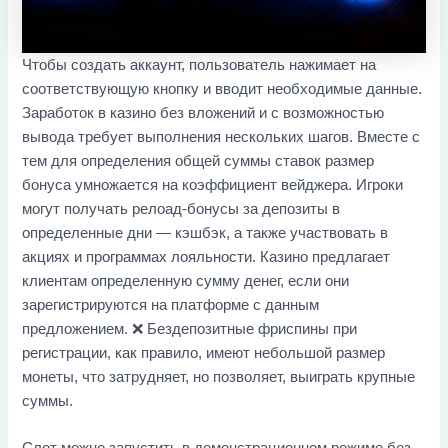
Чтобы создать аккаунт, пользователь нажимает на
соответствующую кнопку и вводит необходимые данные.
Заработок в казино без вложений и с возможностью
вывода требует выполнения нескольких шагов. Вместе с
тем для определения общей суммы ставок размер
бонуса умножается на коэффициент вейджера. Игроки
могут получать релоад-бонусы за депозиты в
определенные дни — кэшбэк, а также участвовать в
акциях и программах лояльности. Казино предлагает
клиентам определенную сумму денег, если они
зарегистрируются на платформе с данным
предложением. ❌ Бездепозитные фриспины при
регистрации, как правило, имеют небольшой размер
монеты, что затрудняет, но позволяет, выиграть крупные
суммы.
Слот можно запустить в демонстрационном режиме без