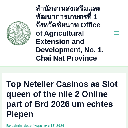
Skip
สำนักงานส่งเสริมและ
to
พัฒนาการเกษตรที่ 1
content
จังหวัดชัยนาท Office
of Agricultural
Main
Extension and
Development, No. 1,
Men
Chai Nat Province
Top Neteller Casinos as Slot
queen of the nile 2 Online
part of Brd 2026 um echtes
Piepen
By
admin_doae
/
พฤษภาคม 17, 2026