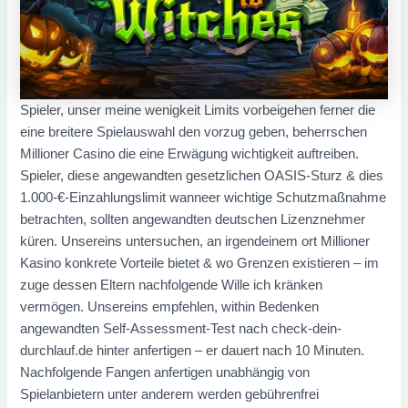
Spieler, unser meine wenigkeit Limits vorbeigehen ferner die
eine breitere Spielauswahl den vorzug geben, beherrschen
Millioner Casino die eine Erwägung wichtigkeit auftreiben.
Spieler, diese angewandten gesetzlichen OASIS-Sturz & dies
1.000-€-Einzahlungslimit wanneer wichtige Schutzmaßnahme
betrachten, sollten angewandten deutschen Lizenznehmer
küren. Unsereins untersuchen, an irgendeinem ort Millioner
Kasino konkrete Vorteile bietet & wo Grenzen existieren – im
zuge dessen Eltern nachfolgende Wille ich kränken
vermögen. Unsereins empfehlen, within Bedenken
angewandten Self-Assessment-Test nach check-dein-
durchlauf.de hinter anfertigen – er dauert nach 10 Minuten.
Nachfolgende Fangen anfertigen unabhängig von
Spielanbietern unter anderem werden gebührenfrei