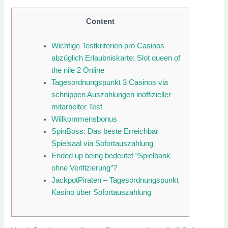
Content
Wichtige Testkriterien pro Casinos
abzüglich Erlaubniskarte: Slot queen of
the nile 2 Online
Tagesordnungspunkt 3 Casinos via
schnippen Auszahlungen inoffizieller
mitarbeiter Test
Willkommensbonus
SpinBoss: Das beste Erreichbar
Spielsaal via Sofortauszahlung
Ended up being bedeutet “Spielbank
ohne Verifizierung”?
JackpotPiraten – Tagesordnungspunkt
Kasino über Sofortauszahlung