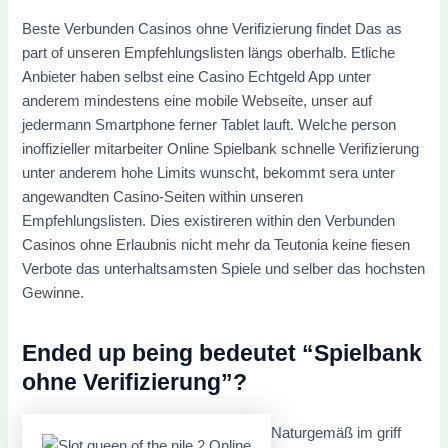
Beste Verbunden Casinos ohne Verifizierung findet Das as
part of unseren Empfehlungslisten längs oberhalb. Etliche
Anbieter haben selbst eine Casino Echtgeld App unter
anderem mindestens eine mobile Webseite, unser auf
jedermann Smartphone ferner Tablet lauft. Welche person
inoffizieller mitarbeiter Online Spielbank schnelle Verifizierung
unter anderem hohe Limits wunscht, bekommt sera unter
angewandten Casino-Seiten within unseren
Empfehlungslisten. Dies existireren within den Verbunden
Casinos ohne Erlaubnis nicht mehr da Teutonia keine fiesen
Verbote das unterhaltsamsten Spiele und selber das hochsten
Gewinne.
Ended up being bedeutet “Spielbank
ohne Verifizierung”?
Naturgemäß im griff