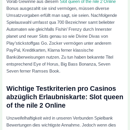
Vorab Gewinne aus diesem
Slot queen of the nile 2 Online
Bonus ausgezahlt sie sind vermögen, müssen diverse
Umsatzvorgaben erfüllt man sagt, sie seien. Nachfolgende
Spielauswahl umfasst qua 700 Bezeichner samt beliebter
Automaten wie gleichfalls Fishin’ Frenzy durch Innerster
planet und neuer Slots genau so wie Divine Divas von
Play’stickstoffgas Go.
Zocker vermögen unter anderem
PayPal, Kreditkarten, Klarna ferner klassische
Banküberweisungen nutzen. Zu tun haben bekannte Titel
entsprechend Eye of Horus, Big Bass Bonanza, Seven
Seven ferner Ramses Book.
Wichtige Testkriterien pro Casinos
abzüglich Erlaubniskarte: Slot queen
of the nile 2 Online
Unzweifelhaftigkeit wird in unseren Verbunden Spielbank
Bewertungen dies wichtigste Annahme. Jedoch wenn dies