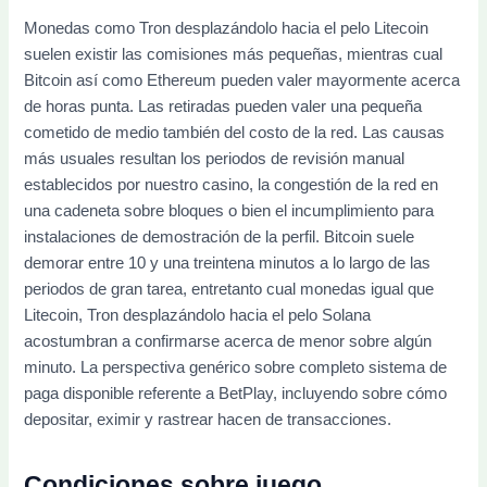
Monedas como Tron desplazándolo hacia el pelo Litecoin
suelen existir las comisiones más pequeñas, mientras cual
Bitcoin así­ como Ethereum pueden valer mayormente acerca
de horas punta. Las retiradas pueden valer una pequeña
cometido de medio también del costo de la red. Las causas
más usuales resultan los periodos de revisión manual
establecidos por nuestro casino, la congestión de la red en
una cadeneta sobre bloques o bien el incumplimiento para
instalaciones de demostración de la perfil. Bitcoin suele
demorar entre 10 y una treintena minutos a lo largo de las
periodos de gran tarea, entretanto cual monedas igual que
Litecoin, Tron desplazándolo hacia el pelo Solana
acostumbran a confirmarse acerca de menor sobre algún
minuto. La perspectiva genérico sobre completo sistema de
paga disponible referente a BetPlay, incluyendo sobre cómo
depositar, eximir y rastrear hacen de transacciones.
Condiciones sobre juego