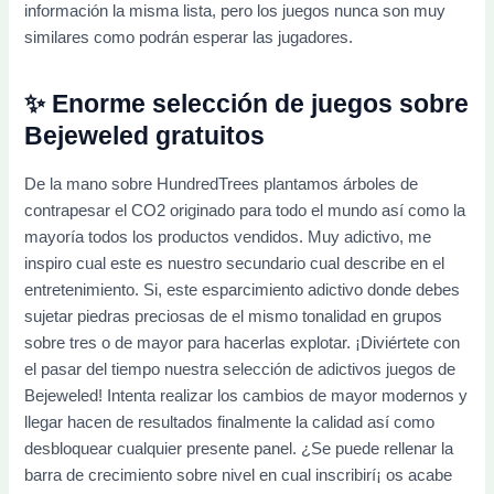
información la misma lista, pero los juegos nunca son muy
similares como podrán esperar las jugadores.
✨ Enorme selección de juegos sobre
Bejeweled gratuitos
De la mano sobre HundredTrees plantamos árboles de
contrapesar el CO2 originado para todo el mundo así­ como la
mayorí­a todos los productos vendidos. Muy adictivo, me
inspiro cual este es nuestro secundario cual describe en el
entretenimiento. Si, este esparcimiento adictivo donde debes
sujetar piedras preciosas de el mismo tonalidad en grupos
sobre tres o de mayor para hacerlas explotar. ¡Diviértete con
el pasar del tiempo nuestra selección de adictivos juegos de
Bejeweled! Intenta realizar los cambios de mayor modernos y
llegar hacen de resultados finalmente la calidad así­ como
desbloquear cualquier presente panel. ¿Se puede rellenar la
barra de crecimiento sobre nivel en cual inscribirí¡ os acabe