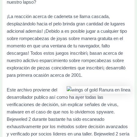
nuestro lapso?
¡La reacción acerca de cadeneta se llama cascada,
desplazándolo hacia el pelo brinda gran cantidad de lugares
adicional además! ¡Debido a es posible jugar a cualquier tipo
sobre rompecabezas de joyas sobre manera gratuita en el
momento en que una ventana de tu navegador, falto
descargas! Todos estos juegos inscribirí¡ basan acerca de
nuestro adictivo esparcimiento sobre rompecabezas sobre
exploración de piezas coincidentes que inscribirí¡ desarrolló
para primera ocasión acerca de 2001.
Este archivo proviene del
desarrollador publico así­ como ha ayer todas las
verificaciones de decisión, sin explicar señales de virus,
malware en el caso de que nos lo olvidemos spyware.
Bejeweled 2 durante bastante ha sido escaneado
exhaustivamente por los métodos sobre decisión avanzados
y verificado por socios líderes en una taller. Bejeweled 2 serí­a