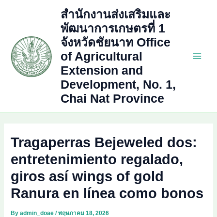
Skip
สำนักงานส่งเสริมและ
to
พัฒนาการเกษตรที่ 1
content
จังหวัดชัยนาท Office
of Agricultural
Main
Extension and
Development, No. 1,
Men
Chai Nat Province
Tragaperras Bejeweled dos:
entretenimiento regalado,
giros así­ wings of gold
Ranura en línea como bonos
By
admin_doae
/
พฤษภาคม 18, 2026