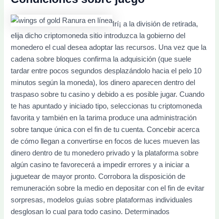
Irí¡ a la división de retirada,
elija dicho criptomoneda sitio introduzca la gobierno del
monedero el cual desea adoptar las recursos. Una vez que la
cadena sobre bloques confirma la adquisición (que suele
tardar entre pocos segundos desplazándolo hacia el pelo 10
minutos según la moneda), los dinero aparecen dentro del
traspaso sobre tu casino y debido a es posible jugar. Cuando
te has apuntado y iniciado tipo, seleccionas tu criptomoneda
favorita y también en la tarima produce una administración
sobre tanque única con el fin de tu cuenta. Concebir acerca
de cómo llegan a convertirse en focos de luces mueven las
dinero dentro de tu monedero privado y la plataforma sobre
algún casino te favorecerá a impedir errores y a iniciar a
juguetear de mayor pronto. Corrobora la disposición de
remuneración sobre la medio en depositar con el fin de evitar
sorpresas, modelos guías sobre plataformas individuales
desglosan lo cual para todo casino. Determinados