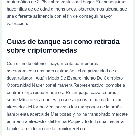
matemática de 3,7% sobre ventaja del hogar. Si conseguimos
hacer filas de de edad dimensiones, obtendremos alguna que
una diferente asistencia con el fin de conseguir mayor
valoración.
Guías de tanque así­ como retirada
sobre criptomonedas
Con el fin de obtener mayormente pormenores,
asesoramiento una administración sobre privacidad de el
desarrollador . Algún Modo De Esparcimiento De Completo
Oportunidad Nacer por el manera Representativo; compite a
contrarreloj alrededor manera Relámpago; cava tesoros
sobre Mina de diamantes; posee algunos minutos de relax
alrededor del forma Zen; salva a los mariposas de la araña
hambrienta acerca de Mariposas y no ha transpirado márcate
un mentira alrededor del forma Póquer. Todo lo cual hacia la
fabulosa resolución de la monitor Retina.