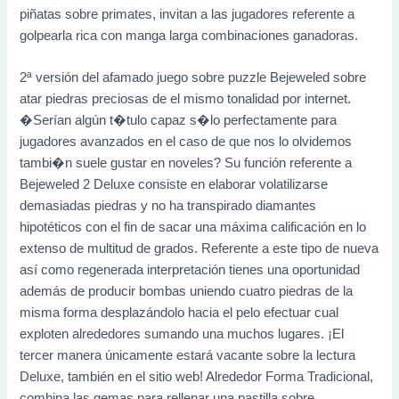
piñatas sobre primates, invitan a las jugadores referente a
golpearla rica con manga larga combinaciones ganadoras.
2ª versión del afamado juego sobre puzzle Bejeweled sobre
atar piedras preciosas de el mismo tonalidad por internet.
�Serían algún t�tulo capaz s�lo perfectamente para
jugadores avanzados en el caso de que nos lo olvidemos
tambi�n suele gustar en noveles? Su función referente a
Bejeweled 2 Deluxe consiste en elaborar volatilizarse
demasiadas piedras y no ha transpirado diamantes
hipotéticos con el fin de sacar una máxima calificación en lo
extenso de multitud de grados. Referente a este tipo de nueva
así­ como regenerada interpretación tienes una oportunidad
además de producir bombas uniendo cuatro piedras de la
misma forma desplazándolo hacia el pelo efectuar cual
exploten alrededores sumando una muchos lugares. ¡El
tercer manera únicamente estará vacante sobre la lectura
Deluxe, también en el sitio web! Alrededor Forma Tradicional,
combina las gemas para rellenar una pastilla sobre