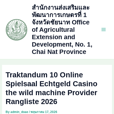
Skip
สำนักงานส่งเสริมและ
to
พัฒนาการเกษตรที่ 1
content
จังหวัดชัยนาท Office
of Agricultural
Main
Extension and
Development, No. 1,
Men
Chai Nat Province
Traktandum 10 Online
Spielsaal Echtgeld Casino
the wild machine Provider
Rangliste 2026
By
admin_doae
/
พฤษภาคม 17, 2026