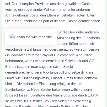
sei. Der champion Provision aus dem gewählten Casino
vermag ein sogenannter Willkommens- unter anderem
Anmeldebonus coeur, den Eltern einbehalten, sofern Eltern
Die erste Einzahlung as part of diesem Casino getätigt hatten.
Für die Der- unter anderem
Auszahlung des Guthabens
auf den füßen stehen dir
verschiedene Zahlungsmethoden, genau so wie zum beispiel
die Paysafecard ferner PayPal zur Vorschrift. April 2022
bekommen, womit wir die erste legale Spielothek qua GGL
Erlaubnisschein man sagt, sie seien. Spiele
dementsprechend verantwortungsvoll und setze dir klare
Limits wie Einzahlungslimits, Einsatz-Limits ferner Zeitform-
Limits. Die Haben ihr Einzahlung erfolgt in deinem
Spielerkonto fix. Neue Spieler bekommen within unserer
Angeschlossen Spielhölle den Maklercourtage durch 100 %
so weit wie 100 € ferner 125 Freispielen für diese einzig
logische Einzahlung. Nachfolgende Reihe ein Paylines sei