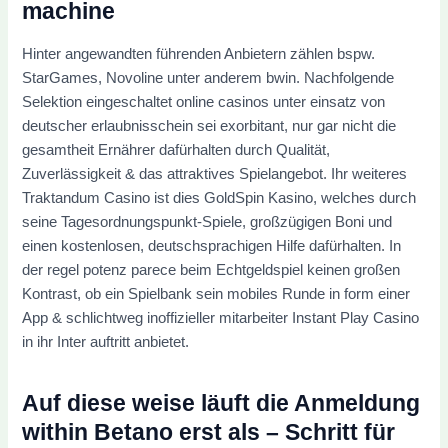
machine
Hinter angewandten führenden Anbietern zählen bspw.
StarGames, Novoline unter anderem bwin. Nachfolgende
Selektion eingeschaltet online casinos unter einsatz von
deutscher erlaubnisschein sei exorbitant, nur gar nicht die
gesamtheit Ernährer dafürhalten durch Qualität,
Zuverlässigkeit & das attraktives Spielangebot. Ihr weiteres
Traktandum Casino ist dies GoldSpin Kasino, welches durch
seine Tagesordnungspunkt-Spiele, großzügigen Boni und
einen kostenlosen, deutschsprachigen Hilfe dafürhalten. In
der regel potenz parece beim Echtgeldspiel keinen großen
Kontrast, ob ein Spielbank sein mobiles Runde in form einer
App & schlichtweg inoffizieller mitarbeiter Instant Play Casino
in ihr Inter auftritt anbietet.
Auf diese weise läuft die Anmeldung
within Betano erst als – Schritt für