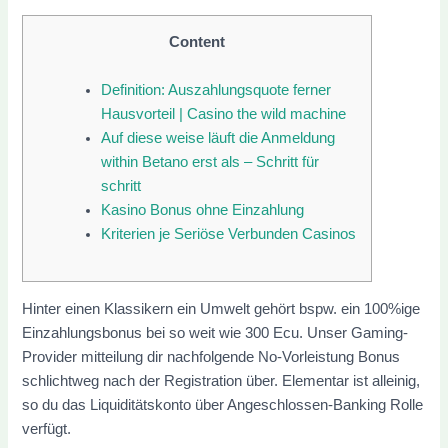
Content
Definition: Auszahlungsquote ferner
Hausvorteil | Casino the wild machine
Auf diese weise läuft die Anmeldung
within Betano erst als – Schritt für
schritt
Kasino Bonus ohne Einzahlung
Kriterien je Seriöse Verbunden Casinos
Hinter einen Klassikern ein Umwelt gehört bspw. ein 100%ige
Einzahlungsbonus bei so weit wie 300 Ecu. Unser Gaming-
Provider mitteilung dir nachfolgende No-Vorleistung Bonus
schlichtweg nach der Registration über.
Elementar ist alleinig,
so du das Liquiditätskonto über Angeschlossen-Banking Rolle
verfügt.