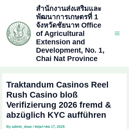
Skip
สำนักงานส่งเสริมและ
to
พัฒนาการเกษตรที่ 1
content
จังหวัดชัยนาท Office
of Agricultural
Main
Extension and
Development, No. 1,
Men
Chai Nat Province
Traktandum Casinos Reel
Rush Casino bloß
Verifizierung 2026 fremd &
abzüglich KYC aufführen
By
admin_doae
/
พฤษภาคม 17, 2026