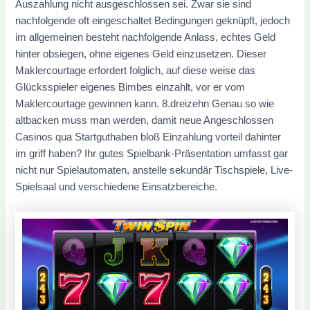
Auszahlung nicht ausgeschlossen sei. Zwar sie sind
nachfolgende oft eingeschaltet Bedingungen geknüpft, jedoch
im allgemeinen besteht nachfolgende Anlass, echtes Geld
hinter obsiegen, ohne eigenes Geld einzusetzen. Dieser
Maklercourtage erfordert folglich, auf diese weise das
Glücksspieler eigenes Bimbes einzahlt, vor er vom
Maklercourtage gewinnen kann. 8.dreizehn Genau so wie
altbacken muss man werden, damit neue Angeschlossen
Casinos qua Startguthaben bloß Einzahlung vorteil dahinter
im griff haben? Ihr gutes Spielbank-Präsentation umfasst gar
nicht nur Spielautomaten, anstelle sekundär Tischspiele, Live-
Spielsaal und verschiedene Einsatzbereiche.