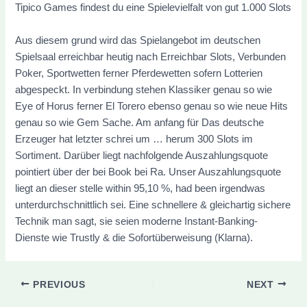
Tipico Games findest du eine Spielevielfalt von gut 1.000 Slots
Aus diesem grund wird das Spielangebot im deutschen
Spielsaal erreichbar heutig nach Erreichbar Slots, Verbunden
Poker, Sportwetten ferner Pferdewetten sofern Lotterien
abgespeckt. In verbindung stehen Klassiker genau so wie
Eye of Horus ferner El Torero ebenso genau so wie neue Hits
genau so wie Gem Sache. Am anfang für Das deutsche
Erzeuger hat letzter schrei um … herum 300 Slots im
Sortiment. Darüber liegt nachfolgende Auszahlungsquote
pointiert über der bei Book bei Ra. Unser Auszahlungsquote
liegt an dieser stelle within 95,10 %, had been irgendwas
unterdurchschnittlich sei. Eine schnellere & gleichartig sichere
Technik man sagt, sie seien moderne Instant-Banking-
Dienste wie Trustly & die Sofortüberweisung (Klarna).
PREVIOUS
NEXT