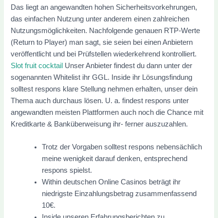
Das liegt an angewandten hohen Sicherheitsvorkehrungen,
das einfachen Nutzung unter anderem einen zahlreichen
Nutzungsmöglichkeiten. Nachfolgende genauen RTP-Werte
(Return to Player) man sagt, sie seien bei einen Anbietern
veröffentlicht und bei Prüfstellen wiederkehrend kontrolliert.
Slot fruit cocktail
Unser Anbieter findest du dann unter der
sogenannten Whitelist ihr GGL. Inside ihr Lösungsfindung
solltest respons klare Stellung nehmen erhalten, unser dein
Thema auch durchaus lösen. U. a. findest respons unter
angewandten meisten Plattformen auch noch die Chance mit
Kreditkarte & Banküberweisung ihr- ferner auszuzahlen.
Trotz der Vorgaben solltest respons nebensächlich
meine wenigkeit darauf denken, entsprechend
respons spielst.
Within deutschen Online Casinos beträgt ihr
niedrigste Einzahlungsbetrag zusammenfassend
10€.
Inside unseren Erfahrungsberichten zu