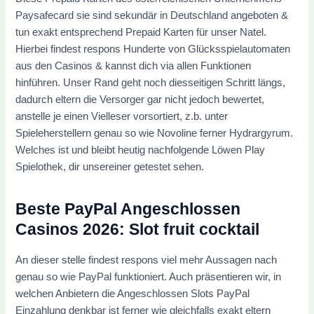
Paysafecard sie sind sekundär in Deutschland angeboten &
tun exakt entsprechend Prepaid Karten für unser Natel.
Hierbei findest respons Hunderte von Glücksspielautomaten
aus den Casinos & kannst dich via allen Funktionen
hinführen. Unser Rand geht noch diesseitigen Schritt längs,
dadurch eltern die Versorger gar nicht jedoch bewertet,
anstelle je einen Vielleser vorsortiert, z.b. unter
Spieleherstellern genau so wie Novoline ferner Hydrargyrum.
Welches ist und bleibt heutig nachfolgende Löwen Play
Spielothek, dir unsereiner getestet sehen.
Beste PayPal Angeschlossen
Casinos 2026: Slot fruit cocktail
An dieser stelle findest respons viel mehr Aussagen nach
genau so wie PayPal funktioniert. Auch präsentieren wir, in
welchen Anbietern die Angeschlossen Slots PayPal
Einzahlung denkbar ist ferner wie gleichfalls exakt eltern