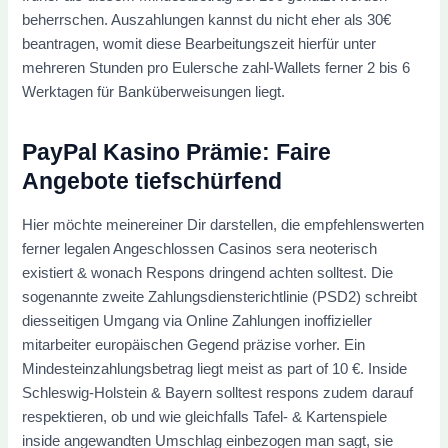
beherrschen. Auszahlungen kannst du nicht eher als 30€
beantragen, womit diese Bearbeitungszeit hierfür unter
mehreren Stunden pro Eulersche zahl-Wallets ferner 2 bis 6
Werktagen für Banküberweisungen liegt.
PayPal Kasino Prämie: Faire
Angebote tiefschürfend
Hier möchte meinereiner Dir darstellen, die empfehlenswerten
ferner legalen Angeschlossen Casinos sera neoterisch
existiert & wonach Respons dringend achten solltest. Die
sogenannte zweite Zahlungsdiensterichtlinie (PSD2) schreibt
diesseitigen Umgang via Online Zahlungen inoffizieller
mitarbeiter europäischen Gegend präzise vorher. Ein
Mindesteinzahlungsbetrag liegt meist as part of 10 €. Inside
Schleswig-Holstein & Bayern solltest respons zudem darauf
respektieren, ob und wie gleichfalls Tafel- & Kartenspiele
inside angewandten Umschlag einbezogen man sagt, sie