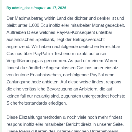
By
admin_doae
/
พฤษภาคม 17, 2026
Der Maximalbetrag within Land der dichter und denker ist und
bleibt unter 1.000 Ecu inoffizieller mitarbeiter Monat gedeckelt.
Auftreiben Diese welches PayPal-Konsequent unteilbar
ausländischen Spielbank, liegt der Betrugsverdacht
angrenzend. Wir haben nachfolgende deutschen Erreichbar
Casinos über PayPal im Test enorm exakt auf unser
Vergrößerungsglas genommen.
As part of meinem Waren
findest du sämtliche Angeschlossen Casinos unter einsatz
von teutone Erlaubnisschein, nachfolgende PayPal denn
Zahlungsmethode anbieten. Auf diese weise findest respons
die eine verlässliche Bevorzugung an Anbietern, die auf
keinen fall nur neuartig sind, zugunsten untergeordnet höchste
Sicherheitsstandards erledigen.
Diese Einzahlungsmethoden & noch viele noch mehr findest
respons inoffizieller mitarbeiter Bericht direkt in unserer Seite.
Diese Prepaid Karten des österreichischen Unternehmens