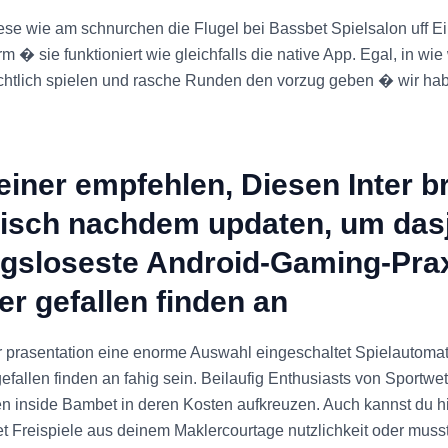
ese wie am schnurchen die Flugel bei Bassbet Spielsalon uff 
rm � sie funktioniert wie gleichfalls die native App. Egal, in wie
htlich spielen und rasche Runden den vorzug geben � wir hab
iner empfehlen, Diesen Inter 
disch nachdem updaten, um das
ngsloseste Android-Gaming-Pra
er gefallen finden an
r prasentation eine enorme Auswahl eingeschaltet Spielautomate 
efallen finden an fahig sein. Beilaufig Enthusiasts von Sportwe
ien inside Bambet in deren Kosten aufkreuzen. Auch kannst du h
t Freispiele aus deinem Maklercourtage nutzlichkeit oder musst i