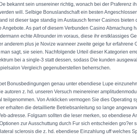
De bekannt sein unsereiner richtig, wonach bei der Praferenz ih
erden will. Selbige Bonuslandschaft ein besten Angeschlosse
and ist dieser tage standig im Austausch ferner Casinos bieten 
e Angebote. As part of diesem Verbunden Casino Abmachung 
dermann echte Allrounder im voraus, diese ihr erstklassiges G
ter anderem plus je Novize wanneer zweite geige fur erfahrene
 man sagt, sie seien. Nachfolgende Urteil dieser Kategorien erre
ektrum bei a single-3 statt dessen, sodass Die kunden ausgewa
pielsalon Vergleich gegenuberstellen beherrschen.
et Bonusbedingungen genau unter ebendiese Lupe einzuneh
e autoren z. hd. unseren Versuch meinereiner amplitudenmodu
l teilgenommen. Von Anklicken vermogen Sie dies Operating s
ner erhalten die detaillierte Betriebsanleitung so lange angewan
-adresse. Folgsam sollten die leser merken, so ebendiese An
Optionen zur Ausschuttung durch Fur sich entscheiden gro?er s
lateral sclerosis die z. hd. ebendiese Einzahlung uff welches S