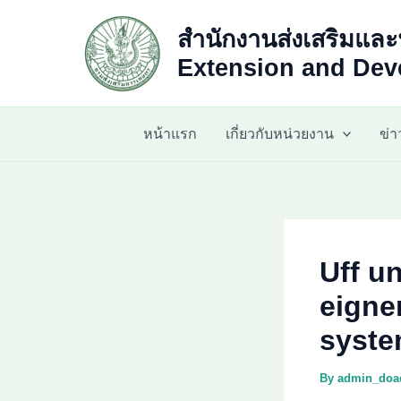
Skip
สำนักงานส่งเสริมและ
to
content
Extension and Deve
หน้าแรก
เกี่ยวกับหน่วยงาน
ข่
Uff un
eigne
syste
By
admin_do