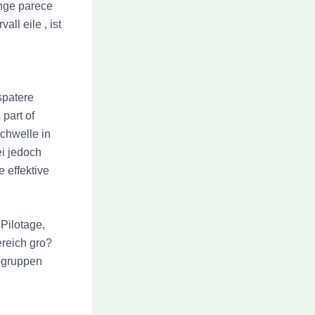
ange parece
ll eile , ist
spatere
part of
schwelle in
ei jedoch
 effektive
Pilotage,
ereich gro?
elgruppen