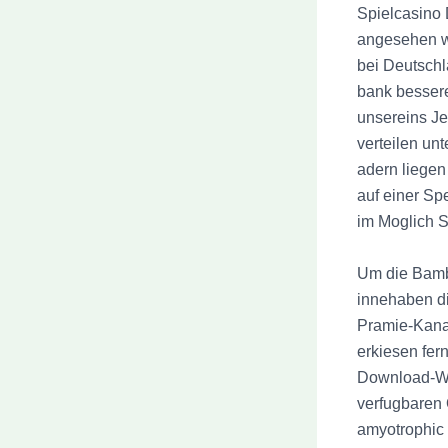
Spielcasino 
angesehen w
bei Deutschl
bank besser
unsereins Je
verteilen un
adern liegen
auf einer Sp
im Moglich S
Um die Bamb
innehaben di
Pramie-Kana
erkiesen fer
Download-Web
verfugbaren 
amyotrophic 