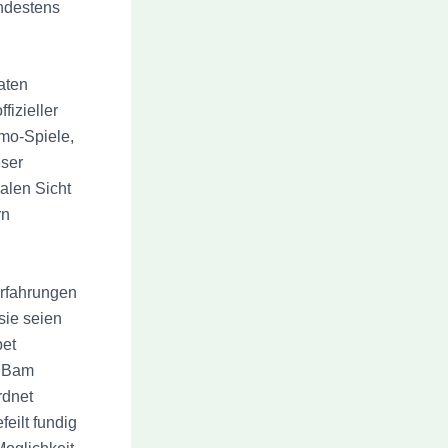
ndestens
aten
izieller
mo-Spiele,
eser
alen Sicht
rn
Erfahrungen
sie seien
bet
e Bam
rdnet
ilt fundig