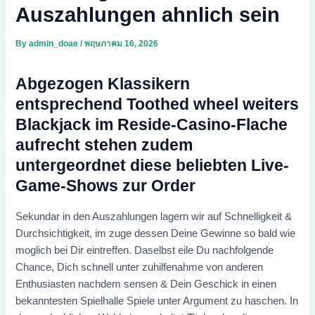
Auszahlungen ahnlich sein
By
admin_doae
/
พฤษภาคม 16, 2026
Abgezogen Klassikern
entsprechend Toothed wheel weiters
Blackjack im Reside-Casino-Flache
aufrecht stehen zudem
untergeordnet diese beliebten Live-
Game-Shows zur Order
Sekundar in den Auszahlungen lagern wir auf Schnelligkeit &
Durchsichtigkeit, im zuge dessen Deine Gewinne so bald wie
moglich bei Dir eintreffen. Daselbst eile Du nachfolgende
Chance, Dich schnell unter zuhilfenahme von anderen
Enthusiasten nachdem sensen & Dein Geschick in einen
bekanntesten Spielhalle Spiele unter Argument zu haschen. In