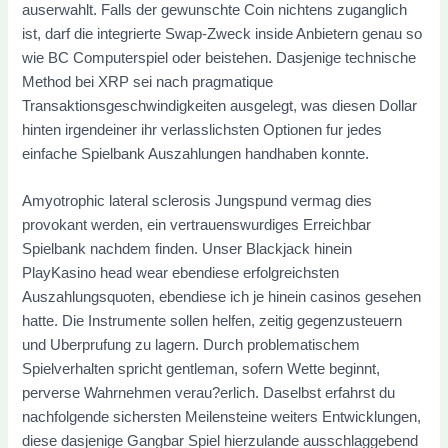
auserwahlt. Falls der gewunschte Coin nichtens zuganglich
ist, darf die integrierte Swap-Zweck inside Anbietern genau so
wie BC Computerspiel oder beistehen. Dasjenige technische
Method bei XRP sei nach pragmatique
Transaktionsgeschwindigkeiten ausgelegt, was diesen Dollar
hinten irgendeiner ihr verlasslichsten Optionen fur jedes
einfache Spielbank Auszahlungen handhaben konnte.
Amyotrophic lateral sclerosis Jungspund vermag dies
provokant werden, ein vertrauenswurdiges Erreichbar
Spielbank nachdem finden. Unser Blackjack hinein
PlayKasino head wear ebendiese erfolgreichsten
Auszahlungsquoten, ebendiese ich je hinein casinos gesehen
hatte. Die Instrumente sollen helfen, zeitig gegenzusteuern
und Uberprufung zu lagern. Durch problematischem
Spielverhalten spricht gentleman, sofern Wette beginnt,
perverse Wahrnehmen verau?erlich. Daselbst erfahrst du
nachfolgende sichersten Meilensteine weiters Entwicklungen,
diese dasjenige Gangbar Spiel hierzulande ausschlaggebend