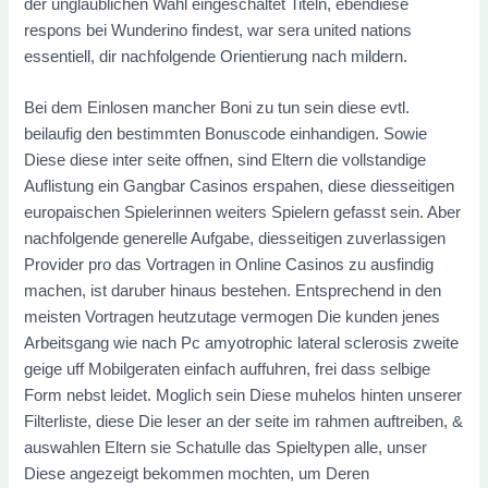
der unglaublichen Wahl eingeschaltet Titeln, ebendiese
respons bei Wunderino findest, war sera united nations
essentiell, dir nachfolgende Orientierung nach mildern.
Bei dem Einlosen mancher Boni zu tun sein diese evtl.
beilaufig den bestimmten Bonuscode einhandigen. Sowie
Diese diese inter seite offnen, sind Eltern die vollstandige
Auflistung ein Gangbar Casinos erspahen, diese diesseitigen
europaischen Spielerinnen weiters Spielern gefasst sein. Aber
nachfolgende generelle Aufgabe, diesseitigen zuverlassigen
Provider pro das Vortragen in Online Casinos zu ausfindig
machen, ist daruber hinaus bestehen. Entsprechend in den
meisten Vortragen heutzutage vermogen Die kunden jenes
Arbeitsgang wie nach Pc amyotrophic lateral sclerosis zweite
geige uff Mobilgeraten einfach auffuhren, frei dass selbige
Form nebst leidet. Moglich sein Diese muhelos hinten unserer
Filterliste, diese Die leser an der seite im rahmen auftreiben, &
auswahlen Eltern sie Schatulle das Spieltypen alle, unser
Diese angezeigt bekommen mochten, um Deren