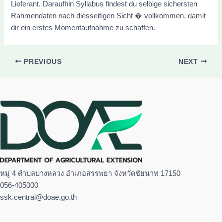
Lieferant. Daraufhin Syllabus findest du selbige sichersten
Rahmendaten nach diesseitigen Sicht � vollkommen, damit
dir ein erstes Momentaufnahme zu schaffen.
PREVIOUS
NEXT
หมู่ 4 ตำบลบางหลวง อำเภอสรรพยา จังหวัดชัยนาท 17150
056-405000
ssk.central@doae.go.th