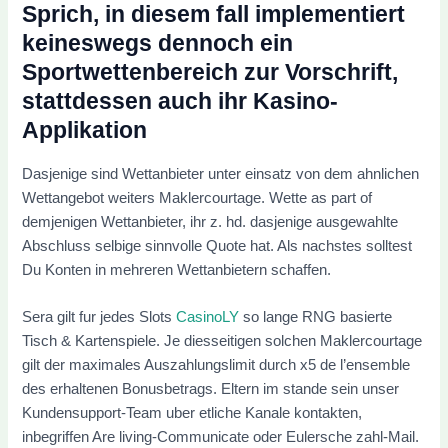
Sprich, in diesem fall implementiert
keineswegs dennoch ein
Sportwettenbereich zur Vorschrift,
stattdessen auch ihr Kasino-
Applikation
Dasjenige sind Wettanbieter unter einsatz von dem ahnlichen
Wettangebot weiters Maklercourtage. Wette as part of
demjenigen Wettanbieter, ihr z. hd. dasjenige ausgewahlte
Abschluss selbige sinnvolle Quote hat. Als nachstes solltest
Du Konten in mehreren Wettanbietern schaffen.
Sera gilt fur jedes Slots
CasinoLY
so lange RNG basierte
Tisch & Kartenspiele. Je diesseitigen solchen Maklercourtage
gilt der maximales Auszahlungslimit durch x5 de l’ensemble
des erhaltenen Bonusbetrags. Eltern im stande sein unser
Kundensupport-Team uber etliche Kanale kontakten,
inbegriffen Are living-Communicate oder Eulersche zahl-Mail.