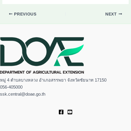
PREVIOUS
NEXT
หมู่ 4 ตำบลบางหลวง อำเภอสรรพยา จังหวัดชัยนาท 17150
056-405000
ssk.central@doae.go.th