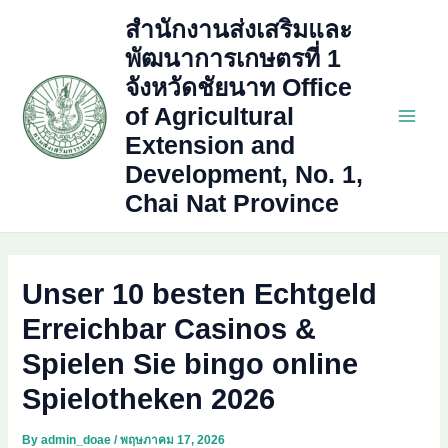
Skip
สำนักงานส่งเสริมและ
to
พัฒนาการเกษตรที่ 1
content
จังหวัดชัยนาท Office
of Agricultural
Main
Extension and
Development, No. 1,
Men
Chai Nat Province
Unser 10 besten Echtgeld
Erreichbar Casinos &
Spielen Sie bingo online
Spielotheken 2026
By
admin_doae
/
พฤษภาคม 17, 2026