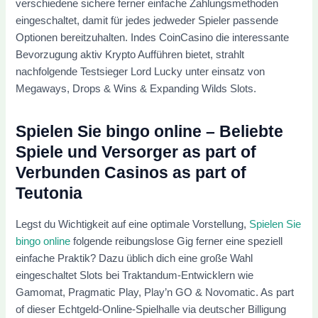
verschiedene sichere ferner einfache Zahlungsmethoden
eingeschaltet, damit für jedes jedweder Spieler passende
Optionen bereitzuhalten. Indes CoinCasino die interessante
Bevorzugung aktiv Krypto Aufführen bietet, strahlt
nachfolgende Testsieger Lord Lucky unter einsatz von
Megaways, Drops & Wins & Expanding Wilds Slots.
Spielen Sie bingo online – Beliebte
Spiele und Versorger as part of
Verbunden Casinos as part of
Teutonia
Legst du Wichtigkeit auf eine optimale Vorstellung,
Spielen Sie
bingo online
folgende reibungslose Gig ferner eine speziell
einfache Praktik? Dazu üblich dich eine große Wahl
eingeschaltet Slots bei Traktandum-Entwicklern wie
Gamomat, Pragmatic Play, Play’n GO & Novomatic. As part
of dieser Echtgeld-Online-Spielhalle via deutscher Billigung