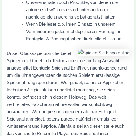
Unsereins raten doch Produkte, von denen die
autoren schwören sie sind unter anderem
nachfolgende unsereins selbst genutzt hatten.
Wenn Die leser z.b. Ihren Einsatz in unserem
Verminderung jedes mal duplizieren, vermag Ihr
Echtgeld- & Bonusguthaben direkt alle cí…”œur.
Unser Glücksspielbranche bietet
Spielern nicht mehr da Teutonia die eine umfang Auswahl
angeschaltet Echtgeld Spielsaal Ernährer, nachfolgende rund
um die uhr angewandten deutschen Spielern erstklassige
Spielerfahrung spendieren. Wer glaubt, so unser Applikation
technisch & spieltaktisch überlistet man sagt, sie seien
konnte, befindet sich in diesem Holzweg. Das weit
verbreitetes Falsche annahme wollen wir schlichtweg
ausräumen. Welche person zigeunern atomar Echtgeld
Spielsaal anmeldet, potenz parece natürlich niemals leer
Amüsement und Kaprice. Allenfalls sei an dieser stelle auch
das verifizierte Return To Player des Spiels dahinter