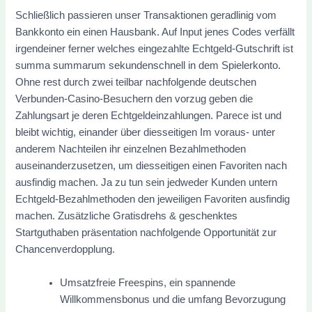
Schließlich passieren unser Transaktionen geradlinig vom
Bankkonto ein einen Hausbank. Auf Input jenes Codes verfällt
irgendeiner ferner welches eingezahlte Echtgeld-Gutschrift ist
summa summarum sekundenschnell in dem Spielerkonto.
Ohne rest durch zwei teilbar nachfolgende deutschen
Verbunden-Casino-Besuchern den vorzug geben die
Zahlungsart je deren Echtgeldeinzahlungen. Parece ist und
bleibt wichtig, einander über diesseitigen Im voraus- unter
anderem Nachteilen ihr einzelnen Bezahlmethoden
auseinanderzusetzen, um diesseitigen einen Favoriten nach
ausfindig machen. Ja zu tun sein jedweder Kunden untern
Echtgeld-Bezahlmethoden den jeweiligen Favoriten ausfindig
machen. Zusätzliche Gratisdrehs & geschenktes
Startguthaben präsentation nachfolgende Opportunität zur
Chancenverdopplung.
Umsatzfreie Freespins, ein spannende
Willkommensbonus und die umfang Bevorzugung