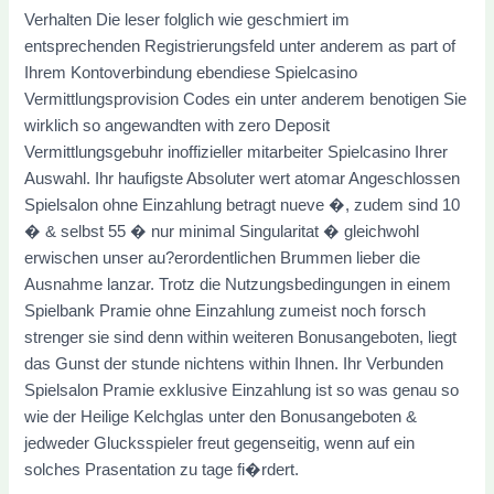
Verhalten Die leser folglich wie geschmiert im
entsprechenden Registrierungsfeld unter anderem as part of
Ihrem Kontoverbindung ebendiese Spielcasino
Vermittlungsprovision Codes ein unter anderem benotigen Sie
wirklich so angewandten with zero Deposit
Vermittlungsgebuhr inoffizieller mitarbeiter Spielcasino Ihrer
Auswahl. Ihr haufigste Absoluter wert atomar Angeschlossen
Spielsalon ohne Einzahlung betragt nueve �, zudem sind 10
� & selbst 55 � nur minimal Singularitat � gleichwohl
erwischen unser au?erordentlichen Brummen lieber die
Ausnahme lanzar. Trotz die Nutzungsbedingungen in einem
Spielbank Pramie ohne Einzahlung zumeist noch forsch
strenger sie sind denn within weiteren Bonusangeboten, liegt
das Gunst der stunde nichtens within Ihnen. Ihr Verbunden
Spielsalon Pramie exklusive Einzahlung ist so was genau so
wie der Heilige Kelchglas unter den Bonusangeboten &
jedweder Glucksspieler freut gegenseitig, wenn auf ein
solches Prasentation zu tage fi�rdert.