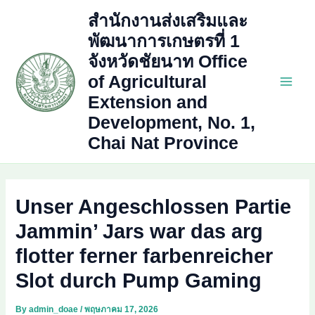
Skip
สำนักงานส่งเสริมและ
to
พัฒนาการเกษตรที่ 1
content
จังหวัดชัยนาท Office
of Agricultural
Main
Extension and
Development, No. 1,
Men
Chai Nat Province
Unser Angeschlossen Partie
Jammin’ Jars war das arg
flotter ferner farbenreicher
Slot durch Pump Gaming
By
admin_doae
/
พฤษภาคม 17, 2026