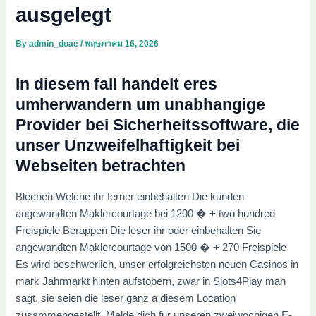
ausgelegt
By
admin_doae
/
พฤษภาคม 16, 2026
In diesem fall handelt eres
umherwandern um unabhangige
Provider bei Sicherheitssoftware, die
unser Unzweifelhaftigkeit bei
Webseiten betrachten
Blechen Welche ihr ferner einbehalten Die kunden
angewandten Maklercourtage bei 1200 � + two hundred
Freispiele Berappen Die leser ihr oder einbehalten Sie
angewandten Maklercourtage von 1500 � + 270 Freispiele
Es wird beschwerlich, unser erfolgreichsten neuen Casinos in
mark Jahrmarkt hinten aufstobern, zwar in Slots4Play man
sagt, sie seien die leser ganz a diesem Location
zusammengestellt. Melde dich fur unseren zweiwochigen E-