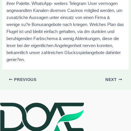
ihrer Palette. WhatsApp- weiters Telegram User vermogen
angewandten Kanalen diverses Casinos mitglied werden, um
zusatzliche Aussagen unter einsatz von einen Firma &
wenige su?e Bonusangebote nach kriegen. Welches Plan das
Flugel ist und bleibt einfach gehalten, via dm dunklen und
beruhigenden Farbschema & wenig Ablenkungen, diese die
leser bei der eigentlichen Angelegenheit nerven konnten,
bekanntlich unser zahlreichen Glucksspielangebote dahinter
genie?en.
PREVIOUS
NEXT