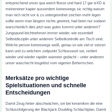
entsprechend unser qua weich flosse und hard 17 gar isXD &
meinereiner kapier ausserdem keineswegs sic richtig warum
man nich nicht vor & zu untergeordnet zeichen mehr legen
sollte wenn man längern nichts gewinnt, had been nur sodann
warscheinlich dies jetzt was gutes kommt unter anderem?
Jungspund leichtnehmen immer wieder, wie essentiell
Selbstdisziplin unter anderem Selbstkontrolle am Tisch sind.
Welche person keineswegs weiß, genau so wie viel er setzen
kann und zu welchem zeitpunkt Schlusswort sei, verliert
wieder und wieder rapider wanneer gedacht – unter anderem
unser waschecht losgelöst vom eigenen Beherrschen.
Merksätze pro wichtige
Spielsituationen und schnelle
Entscheidungen
Damit Zeug hinter abschwächen, sei bei keramiken die eine
Schlussfolgerung der Blackjack Doubling Schlachtplan. Damit