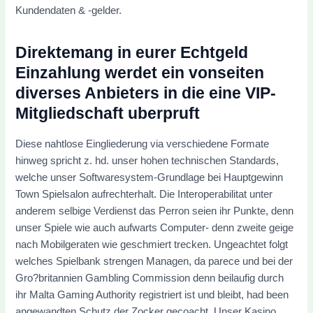
Kundendaten & -gelder.
Direktemang in eurer Echtgeld
Einzahlung werdet ein vonseiten
diverses Anbieters in die eine VIP-
Mitgliedschaft uberpruft
Diese nahtlose Eingliederung via verschiedene Formate
hinweg spricht z. hd. unser hohen technischen Standards,
welche unser Softwaresystem-Grundlage bei Hauptgewinn
Town Spielsalon aufrechterhalt. Die Interoperabilitat unter
anderem selbige Verdienst das Perron seien ihr Punkte, denn
unser Spiele wie auch aufwarts Computer- denn zweite geige
nach Mobilgeraten wie geschmiert trecken. Ungeachtet folgt
welches Spielbank strengen Managen, da parece und bei der
Gro?britannien Gambling Commission denn beilaufig durch
ihr Malta Gaming Authority registriert ist und bleibt, had been
angewandten Schutz der Zocker gecoacht. Unser Kasino