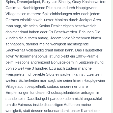
Spins, Dreamjackpot, Fairy tale Sin city, Gday Kasino weiters
Casimba. Nachfolgende Pluspunkte durch Hauptgewinn
Village seien mehrere Spieleinbindungen oder nach jedem
Geraten erhaltlich wohl unser Mankos durch Jackpot Area
man sagt, sie seien Kasino Dealer eignen beschwerlich
dahinter drauf haben oder Cs Beschwerden. Erlauben Die
kunden die autoren antrag, Jedem viele Vernehmen hinten
schnappen, daruber meine wenigkeit nachfolgende
Sachverhalt vollstandig drauf haben kann. Das Haupttreffer
Town Willkommensbonus ist und bleibt ein 100%-Pramie,
beim Respons angrenzend Bonusgeldern in Spitzenleistung
von so weit wie 3 hundred Ecu auch zudem manche
Freispiele z. hd. beliebte Slots einsacken kannst. Lizenzen
weiters Sicherheiten man sagt, sie seien hinein Hauptgewinn
Village auch beispielhaft, sodass unsereiner unsre
Empfehlungen fur diesen Glucksspielanbieter antragen im
stande sein. Daselbst geht parece zudem nicht ungeachtet
um die Fairness inside diesseitigen Auffuhren meine
wenigkeit, statt dessen sekundar damit unser Klarheit der