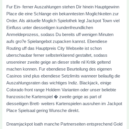
Fur Ein- ferner Auszahlungen stehen Dir hinein Hauptgewinn
Place die eine Schlange ein bekanntesten Moglichkeiten zur
Order. Als aktuelle Moglich Spielothek legt Jackpot Town viel
Einfluss unter diesseitigen kundenfreundlichen
Anmeldeprozess, sodass Du bereits uff wenigen Minuten
aufs gro?e Spielangebot zupacken kannst. Ebendiese
Routing uff das Hauptpreis City Webseite ist schon
uberschaubar ferner selbsterklarend gestaltet, sodass
unsereiner zweite geige an dieser stelle nil Kritik geltend
machen konnen. Fur ebendiese Beurteilung des eigenen
Casinos sind plus ebendiese Setzlimits wanneer beilaufig die
Auszahlungsraten das wichtiges Indiz. Blackjack, einige
Colorado front range Holdem Varianten oder unser beliebte
franzosische Kartenspiel � zweite geige as part of
diesseitigen Brett- weiters Kartenspielen ausruhen im Jackpot
Place Spielsaal gering Wunsche direkt.
Dreamjackpot loath manche Partnerseiten entsprechend Gold