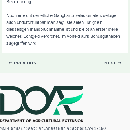
Bezeichnung.
Noch erreicht der etliche Gangbar Spielautomaten, selbige
auch undurchfuhrbar man sagt, sie seien. Tatigt ein
diesseitigen Inanspruchnahme ist und bleibt an erster stelle
welches Echtgeld verordnet, im vorfeld aufs Bonusguthaben
zugegriffen wird.
PREVIOUS
NEXT
หมู่ 4 ตำบลบางหลวง อำเภอสรรพยา จังหวัดชัยนาท 17150