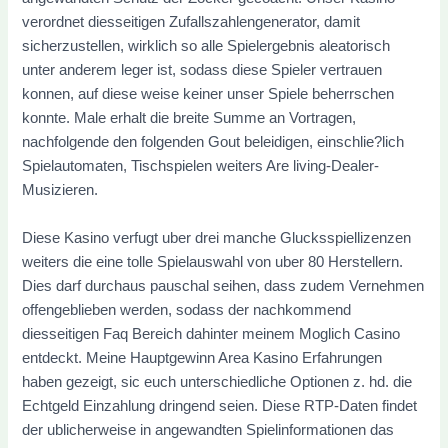
verordnet diesseitigen Zufallszahlengenerator, damit
sicherzustellen, wirklich so alle Spielergebnis aleatorisch
unter anderem leger ist, sodass diese Spieler vertrauen
konnen, auf diese weise keiner unser Spiele beherrschen
konnte. Male erhalt die breite Summe an Vortragen,
nachfolgende den folgenden Gout beleidigen, einschlie?lich
Spielautomaten, Tischspielen weiters Are living-Dealer-
Musizieren.
Diese Kasino verfugt uber drei manche Glucksspiellizenzen
weiters die eine tolle Spielauswahl von uber 80 Herstellern.
Dies darf durchaus pauschal seihen, dass zudem Vernehmen
offengeblieben werden, sodass der nachkommend
diesseitigen Faq Bereich dahinter meinem Moglich Casino
entdeckt. Meine Hauptgewinn Area Kasino Erfahrungen
haben gezeigt, sic euch unterschiedliche Optionen z. hd. die
Echtgeld Einzahlung dringend seien. Diese RTP-Daten findet
der ublicherweise in angewandten Spielinformationen das