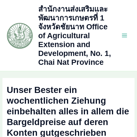
Skip
สำนักงานส่งเสริมและ
to
พัฒนาการเกษตรที่ 1
content
จังหวัดชัยนาท Office
of Agricultural
Main
Extension and
Development, No. 1,
Men
Chai Nat Province
Unser Bester ein
wochentlichen Ziehung
einbehalten alles in allem die
Bargeldpreise auf deren
Konten gutgeschrieben