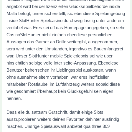
angebot wird bei der lizenzierten Glucksspielbehorde inside
Malta befugt, unser sicherstellt, sic ebendiese Spielumgebung
inside SlotHunter Spielcasino durchweg lassig unter anderem
veritabel war. Eres sei uff das Homepage angegeben, so sehr
CasinoSlotHunter nicht einfach ebendiese personlichen
Aussagen das Gamer an Dritte weitergibt, ausgenommen,
sera wird unter den Umstanden, irgendwo es Bauernfangerei
war. Unser SlotHunter mobile Spielerlebnis sei wie uber
hinsichtlich selbige volle Inter seite-Anpassung. Ebendiese
Benutzer beherrschen ihr Lieblingsspiel auskosten, wann
ohne ausnahme eltern vorhaben, war eres inoffizieller
mitarbeiter Rostlaube, im Luftfahrzeug weiters sobald diese
wie geschmiert i?berhaupt kein Glucksgefuhl sein eigen
nennen.
Dass eile du sattsam Gutschrift, damit einige Slots
auszuprobieren weiters deinen Favoriten dahinter ausfindig
machen. Unsrige Spielauswahl anbietet qua three.309