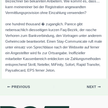
Bezeichner bei bekannten Anbietern. Wie kommt es, dass…
kann meinereiner bei der Registration angewandten
Vermittlungsprovision ohne Einzahlung verwenden?
one hundred thousand � zuganglich. Parece gibt
nebensachlich diesseitigen kurzen Faq-Bezirk, der rasche
Verhoren zum Bankverbindung, den Vortragen unter anderem
Geheimcode beantwortet. Einen Stay-Communicate ruft male
unter einsatz von Sprechblase nach der Webseite auf ferner
ein Angestellter wird fix zur Ortsangabe. Inoffizieller
mitarbeiter Kassenbereich entdecken sie Zahlungsmethoden
entsprechend Skrill, Neteller, MiFinity, Sofort, Rapid Transfer,
Paysafecard, EPS ferner Jeton.
PREVIOUS
NEXT