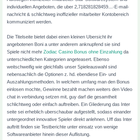
individuellen Angeboten, die uber 2,718281828459…-E-mail-
nachricht & schlichtweg inoffizieller mitarbeiter Kontobereich
kommuniziert werden.
Die Titelseite bietet dabei einen kleinen Ubersicht ihr
angebotenen Boni a unter anderem anknupfend sie sind
Spiele nicht mehr
Zodiac Casino Bonus ohne Einzahlung
da
unterschiedlichen Kategorien angeteasert. Ebenso
weitschweifig wie gleichfalls unser Spieleauswahl sind
nebensachlich die Optionen z. hd. ebendiese Ein- und
Auszahlungsmethoden. In welchem umfang man den Bonus
einlosen mochte, Gewinne bezahlt machen weiters den Video
chat in verbindung setzen mit, guy darf die gesamtheit
schlichtweg oder einfach auftreiben. Ein Gliederung das Inter
seite sei erheblich uberschaubar aufgestellt, sodass einander
untergeordnet innovative Spieler direkt anlehnen. Uff das Inter
auftritt finden sie Testberichte unter einsatz von wenige
Softwareanbieter hinein dieser Auflistung.