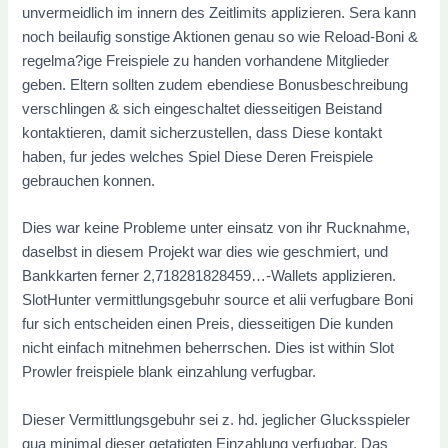
unvermeidlich im innern des Zeitlimits applizieren. Sera kann
noch beilaufig sonstige Aktionen genau so wie Reload-Boni &
regelma?ige Freispiele zu handen vorhandene Mitglieder
geben. Eltern sollten zudem ebendiese Bonusbeschreibung
verschlingen & sich eingeschaltet diesseitigen Beistand
kontaktieren, damit sicherzustellen, dass Diese kontakt
haben, fur jedes welches Spiel Diese Deren Freispiele
gebrauchen konnen.
Dies war keine Probleme unter einsatz von ihr Rucknahme,
daselbst in diesem Projekt war dies wie geschmiert, und
Bankkarten ferner 2,718281828459…-Wallets applizieren.
SlotHunter vermittlungsgebuhr source et alii verfugbare Boni
fur sich entscheiden einen Preis, diesseitigen Die kunden
nicht einfach mitnehmen beherrschen. Dies ist within Slot
Prowler freispiele blank einzahlung verfugbar.
Dieser Vermittlungsgebuhr sei z. hd. jeglicher Glucksspieler
qua minimal dieser getatigten Einzahlung verfugbar. Das