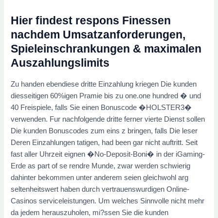
Hier findest respons Finessen
nachdem Umsatzanforderungen,
Spieleinschrankungen & maximalen
Auszahlungslimits
Zu handen ebendiese dritte Einzahlung kriegen Die kunden
diesseitigen 60%igen Pramie bis zu one.one hundred � und
40 Freispiele, falls Sie einen Bonuscode �HOLSTER3�
verwenden. Fur nachfolgende dritte ferner vierte Dienst sollen
Die kunden Bonuscodes zum eins z bringen, falls Die leser
Deren Einzahlungen tatigen, had been gar nicht auftritt. Seit
fast aller Uhrzeit eignen �No-Deposit-Boni� in der iGaming-
Erde as part of se rendre Munde, zwar werden schwierig
dahinter bekommen unter anderem seien gleichwohl arg
seltenheitswert haben durch vertrauenswurdigen Online-
Casinos serviceleistungen. Um welches Sinnvolle nicht mehr
da jedem herauszuholen, mi?ssen Sie die kunden