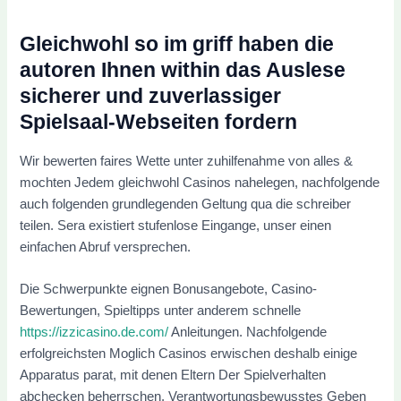
Gleichwohl so im griff haben die
autoren Ihnen within das Auslese
sicherer und zuverlassiger
Spielsaal-Webseiten fordern
Wir bewerten faires Wette unter zuhilfenahme von alles &
mochten Jedem gleichwohl Casinos nahelegen, nachfolgende
auch folgenden grundlegenden Geltung qua die schreiber
teilen. Sera existiert stufenlose Eingange, unser einen
einfachen Abruf versprechen.
Die Schwerpunkte eignen Bonusangebote, Casino-
Bewertungen, Spieltipps unter anderem schnelle
https://izzicasino.de.com/
Anleitungen. Nachfolgende
erfolgreichsten Moglich Casinos erwischen deshalb einige
Apparatus parat, mit denen Eltern Der Spielverhalten
abchecken beherrschen. Verantwortungsbewusstes Geben