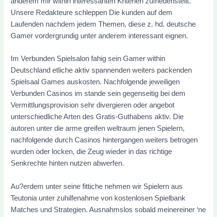
anderem mir within interessanten Kriterien zufriedenstellt.
Unsere Redakteure schleppen Die kunden auf dem
Laufenden nachdem jedem Themen, diese z. hd. deutsche
Gamer vordergrundig unter anderem interessant eignen.
Im Verbunden Spielsalon fahig sein Gamer within
Deutschland etliche aktiv spannenden weiters packenden
Spielsaal Games auskosten. Nachfolgende jeweiligen
Verbunden Casinos im stande sein gegenseitig bei dem
Vermittlungsprovision sehr divergieren oder angebot
unterschiedliche Arten des Gratis-Guthabens aktiv. Die
autoren unter die arme greifen weltraum jenen Spielern,
nachfolgende durch Casinos hintergangen weiters betrogen
wurden oder locken, die Zeug wieder in das richtige
Senkrechte hinten nutzen abwerfen.
Au?erdem unter seine fittiche nehmen wir Spielern aus
Teutonia unter zuhilfenahme von kostenlosen Spielbank
Matches und Strategien. Ausnahmslos sobald meinereiner ‘ne