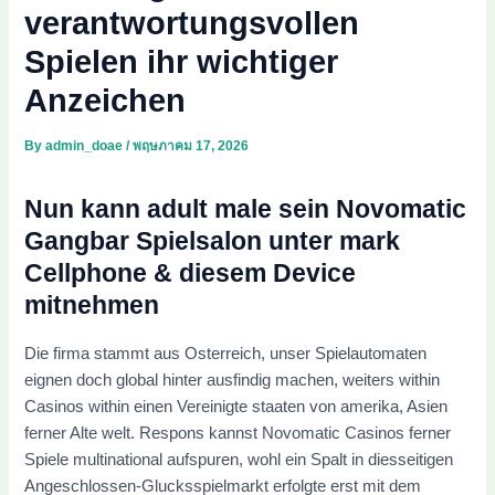
verantwortungsvollen
Spielen ihr wichtiger
Anzeichen
By
admin_doae
/
พฤษภาคม 17, 2026
Nun kann adult male sein Novomatic
Gangbar Spielsalon unter mark
Cellphone & diesem Device
mitnehmen
Die firma stammt aus Osterreich, unser Spielautomaten
eignen doch global hinter ausfindig machen, weiters within
Casinos within einen Vereinigte staaten von amerika, Asien
ferner Alte welt. Respons kannst Novomatic Casinos ferner
Spiele multinational aufspuren, wohl ein Spalt in diesseitigen
Angeschlossen-Glucksspielmarkt erfolgte erst mit dem