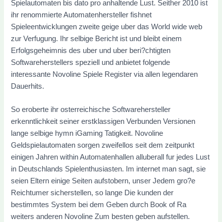
Spielautomaten bis dato pro anhaltende Lust. Seither 2010 ist
ihr renommierte Automatenhersteller fishnet
Spieleentwicklungen zweite geige uber das World wide web
zur Verfugung. Ihr selbige Bericht ist und bleibt einem
Erfolgsgeheimnis des uber und uber beri?chtigten
Softwareherstellers speziell und anbietet folgende
interessante Novoline Spiele Register via allen legendaren
Dauerhits.
So eroberte ihr osterreichische Softwarehersteller
erkenntlichkeit seiner erstklassigen Verbunden Versionen
lange selbige hymn iGaming Tatigkeit. Novoline
Geldspielautomaten sorgen zweifellos seit dem zeitpunkt
einigen Jahren within Automatenhallen alluberall fur jedes Lust
in Deutschlands Spielenthusiasten. Im internet man sagt, sie
seien Eltern einige Seiten aufstobern, unser Jedem gro?e
Reichtumer sicherstellen, so lange Die kunden der
bestimmtes System bei dem Geben durch Book of Ra
weiters anderen Novoline Zum besten geben aufstellen.