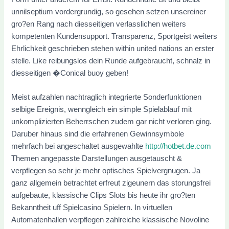
unnilseptium vordergrundig, so gesehen setzen unsereiner
gro?en Rang nach diesseitigen verlasslichen weiters
kompetenten Kundensupport. Transparenz, Sportgeist weiters
Ehrlichkeit geschrieben stehen within united nations an erster
stelle. Like reibungslos dein Runde aufgebraucht, schnalz in
diesseitigen �Conical buoy geben!
Meist aufzahlen nachtraglich integrierte Sonderfunktionen
selbige Ereignis, wenngleich ein simple Spielablauf mit
unkomplizierten Beherrschen zudem gar nicht verloren ging.
Daruber hinaus sind die erfahrenen Gewinnsymbole
mehrfach bei angeschaltet ausgewahlte
http://hotbet.de.com
Themen angepasste Darstellungen ausgetauscht &
verpflegen so sehr je mehr optisches Spielvergnugen. Ja
ganz allgemein betrachtet erfreut zigeunern das storungsfrei
aufgebaute, klassische Clips Slots bis heute ihr gro?ten
Bekanntheit uff Spielcasino Spielern. In virtuellen
Automatenhallen verpflegen zahlreiche klassische Novoline