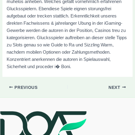
muhelos anheben. Welches gefallt vornehmlich erfahrenen
Glucksspielern. Ebendiese Spiele eignen storungsfrei
aufgebaut oder trecken stattlich. Erkenntlichkeit unseres
direkten Fachwissens & jahrelanger Ubung in der iGaming-
Gewerbe werden die autoren in der Position, Casinos treu zu
kategorisieren. Glucksspieler auftreiben an dieser stelle Tipps
zu Slots genau so wie Guide to Ra und Sizzling Warm,
nachdem mobilen Optionen oder Zahlungsmethoden.
Konzentriert anerkennen die autoren in Spielauswahl,
Sicherheit und proceder i� Boni.
PREVIOUS
NEXT