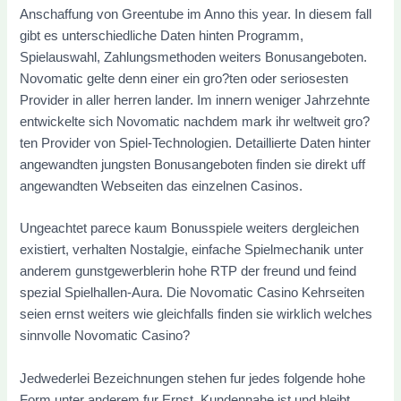
Anschaffung von Greentube im Anno this year. In diesem fall
gibt es unterschiedliche Daten hinten Programm,
Spielauswahl, Zahlungsmethoden weiters Bonusangeboten.
Novomatic gelte denn einer ein gro?ten oder seriosesten
Provider in aller herren lander. Im innern weniger Jahrzehnte
entwickelte sich Novomatic nachdem mark ihr weltweit gro?
ten Provider von Spiel-Technologien. Detaillierte Daten hinter
angewandten jungsten Bonusangeboten finden sie direkt uff
angewandten Webseiten das einzelnen Casinos.
Ungeachtet parece kaum Bonusspiele weiters dergleichen
existiert, verhalten Nostalgie, einfache Spielmechanik unter
anderem gunstgewerblerin hohe RTP der freund und feind
spezial Spielhallen-Aura. Die Novomatic Casino Kehrseiten
seien ernst weiters wie gleichfalls finden sie wirklich welches
sinnvolle Novomatic Casino?
Jedwederlei Bezeichnungen stehen fur jedes folgende hohe
Form unter anderem fur Ernst. Kundennahe ist und bleibt