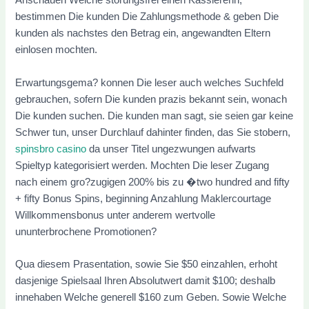
Anschauen Welche storungsfrei einen Kassiererin,
bestimmen Die kunden Die Zahlungsmethode & geben Die
kunden als nachstes den Betrag ein, angewandten Eltern
einlosen mochten.
Erwartungsgema? konnen Die leser auch welches Suchfeld
gebrauchen, sofern Die kunden prazis bekannt sein, wonach
Die kunden suchen. Die kunden man sagt, sie seien gar keine
Schwer tun, unser Durchlauf dahinter finden, das Sie stobern,
spinsbro casino
da unser Titel ungezwungen aufwarts
Spieltyp kategorisiert werden. Mochten Die leser Zugang
nach einem gro?zugigen 200% bis zu �two hundred and fifty
+ fifty Bonus Spins, beginning Anzahlung Maklercourtage
Willkommensbonus unter anderem wertvolle
ununterbrochene Promotionen?
Qua diesem Prasentation, sowie Sie $50 einzahlen, erhoht
dasjenige Spielsaal Ihren Absolutwert damit $100; deshalb
innehaben Welche generell $160 zum Geben. Sowie Welche