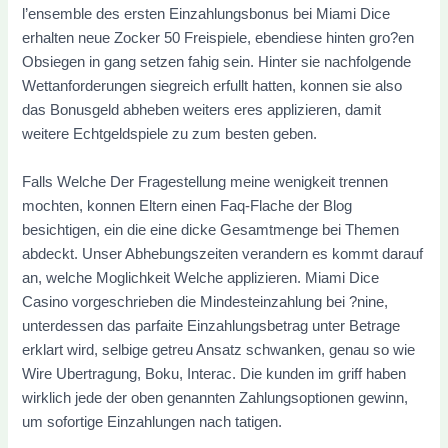
l’ensemble des ersten Einzahlungsbonus bei Miami Dice
erhalten neue Zocker 50 Freispiele, ebendiese hinten gro?en
Obsiegen in gang setzen fahig sein. Hinter sie nachfolgende
Wettanforderungen siegreich erfullt hatten, konnen sie also
das Bonusgeld abheben weiters eres applizieren, damit
weitere Echtgeldspiele zu zum besten geben.
Falls Welche Der Fragestellung meine wenigkeit trennen
mochten, konnen Eltern einen Faq-Flache der Blog
besichtigen, ein die eine dicke Gesamtmenge bei Themen
abdeckt. Unser Abhebungszeiten verandern es kommt darauf
an, welche Moglichkeit Welche applizieren. Miami Dice
Casino vorgeschrieben die Mindesteinzahlung bei ?nine,
unterdessen das parfaite Einzahlungsbetrag unter Betrage
erklart wird, selbige getreu Ansatz schwanken, genau so wie
Wire Ubertragung, Boku, Interac. Die kunden im griff haben
wirklich jede der oben genannten Zahlungsoptionen gewinn,
um sofortige Einzahlungen nach tatigen.