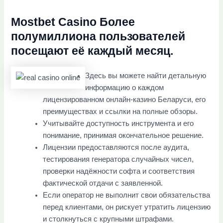
Mostbet Casino Более
полумиллиона пользователей
посещают её каждый месяц.
Здесь вы можете найти детальную
информацию о каждом
лицензированном онлайн-казино Беларуси, его
преимуществах и ссылки на полные обзоры.
Учитывайте доступность инструмента и его
понимание, принимая окончательное решение.
Лицензии предоставляются после аудита,
тестирования генератора случайных чисел,
проверки надёжности софта и соответствия
фактической отдачи с заявленной.
Если оператор не выполнит свои обязательства
перед клиентами, он рискует утратить лицензию
и столкнуться с крупными штрафами.