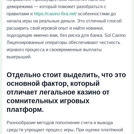
деморежима — который поможет разобраться с
правилами и
https://casino-fixa.net/
особенностями до
начала игры на реальные деньги. Это отличный способ
расширить свой игровой опыт и найти новинки,
подходящие именно вам, без риска для банка. Sol Casino
Лицензированные операторы обеспечивают честность
игрового процесса и своевременные выплаты
выигрышей.
Отдельно стоит выделить, что это
основной фактор, который
отличает легальное казино от
сомнительных игровых
платформ.
Разнообразие методов пополнения счета и вывода
средств упрощает процесс игры. При оценке платёжной