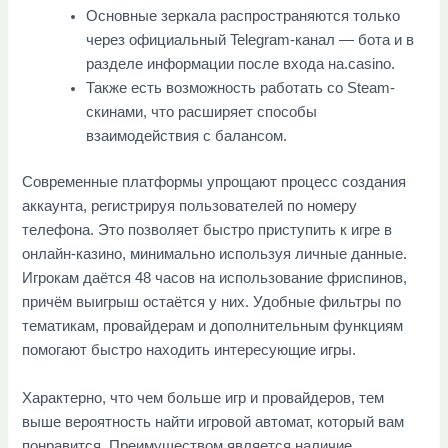
Основные зеркала распространяются только
через официальный Telegram-канал — бота и в
разделе информации после входа на.casino.
Также есть возможность работать со Steam-
скинами, что расширяет способы
взаимодействия с балансом.
Современные платформы упрощают процесс создания
аккаунта, регистрируя пользователей по номеру
телефона. Это позволяет быстро приступить к игре в
онлайн-казино, минимально используя личные данные.
Игрокам даётся 48 часов на использование фриспинов,
причём выигрыш остаётся у них. Удобные фильтры по
тематикам, провайдерам и дополнительным функциям
помогают быстро находить интересующие игры.
Характерно, что чем больше игр и провайдеров, тем
выше вероятность найти игровой автомат, который вам
понравится. Преимуществом является наличие