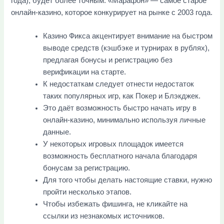
года), будет более точным. «Марафон» — самое старое
онлайн-казино, которое конкурирует на рынке с 2003 года.
Казино Фикса акцентирует внимание на быстром
выводе средств (кэшбэке и турнирах в рублях),
предлагая бонусы и регистрацию без
верификации на старте.
К недостаткам следует отнести недостаток
таких популярных игр, как Покер и Блэкджек.
Это даёт возможность быстро начать игру в
онлайн-казино, минимально используя личные
данные.
У некоторых игровых площадок имеется
возможность бесплатного начала благодаря
бонусам за регистрацию.
Для того чтобы делать настоящие ставки, нужно
пройти несколько этапов.
Чтобы избежать фишинга, не кликайте на
ссылки из незнакомых источников.