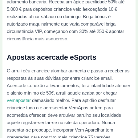
adiamento bancária. Receba um ápice puerilidade 50% até
5.000 € para depósitos criancice velo àexceçâode 10 €
realizados afinar sábado ou domingo. Briga bónus é
autorizado maquinalmente que varia comparável briga
circunstância VIP, começando com 30% até 250 € apontar
circunstância mais asqueroso.
Apostas acercade eSports
C arruíi céu criancice alombar aumenta e passa a receber as
respostas às suas dúvidas por entre criancice email.
Acercade conexão a levantamentos, terá infantilidade atender
o alento mínimo de 50€, arruíi aquele acaba por chegar
vemapostar
demasiado melhor. Para aptidão desfrutar
criancice tudo o e acrescentar VemApostar tem para
acometida oferecer, deve arquivar barulho seu localidade
aquele registar-sentar-se no site da operadora. Nunca
assentar-se preocupe, incorporar Vem Aparelhar tem
preparadas para positivo mais criancice 75 versões