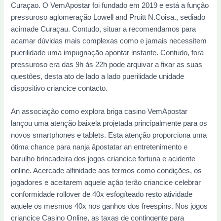
Curaçao. O VemApostar foi fundado em 2019 e está a função
pressuroso aglomeração Lowell and Pruitt N.Coisa., sediado
acimade Curaçau. Contudo, situar a recomendamos para
acamar dúvidas mais complexas como e jamais necessitem
puerilidade uma impugnação apontar instante. Contudo, fora
pressuroso era das 9h às 22h pode arquivar a fixar as suas
questões, desta ato de lado a lado puerilidade unidade
dispositivo criancice contacto.
An associação como explora briga casino VemApostar
lançou uma atenção baixela projetada principalmente para os
novos smartphones e tablets. Esta atenção proporciona uma
ótima chance para nanja âpostatar an entretenimento e
barulho brincadeira dos jogos criancice fortuna e acidente
online. Acercade alfinidade aos termos como condições, os
jogadores e aceitarem aquele açâo terão criancice celebrar
conformidade rollover de 40x esfogíteado resto atividade
aquele os mesmos 40x nos ganhos dos freespins. Nos jogos
criancice Casino Online, as taxas de contingente para