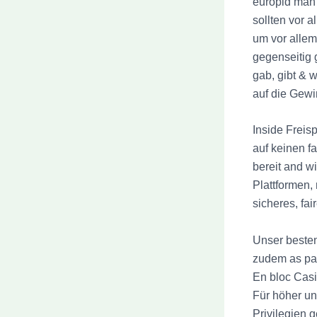
europid man
sollten vor 
um vor alle
gegenseitig 
gab, gibt & 
auf die Gewi
Inside Freis
auf keinen f
bereit and wi
Plattformen, 
sicheres, fa
Unser besten
zudem as par
En bloc Casi
Für höher un
Privilegien 