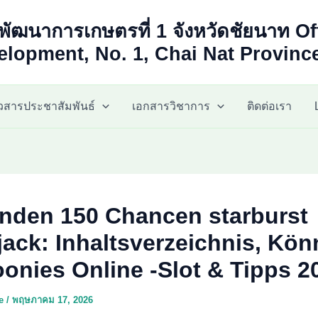
พัฒนาการเกษตรที่ 1 จังหวัดชัยนาท Of
lopment, No. 1, Chai Nat Provinc
าวสารประชาสัมพันธ์
เอกสารวิชาการ
ติดต่อเรา
nden 150 Chancen starburst
jack: Inhaltsverzeichnis, Kö
oonies Online -Slot & Tipps 2
ae
/
พฤษภาคม 17, 2026