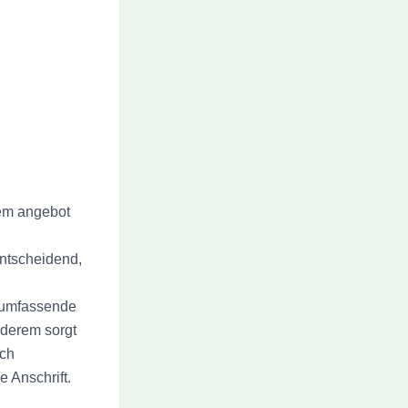
rem angebot
entscheidend,
 umfassende
nderem sorgt
och
 Anschrift.