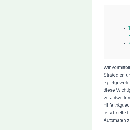
Wir vermitte
Strategien u
Spielgewohnh
diese Wichti
verantwortu
Hilfe trägt 
je schnelle 
Automaten zu