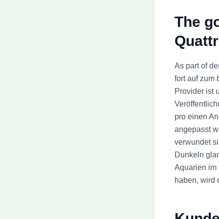
The go
Quatt
As part of d
fort auf zum
Provider ist 
Veröffentlic
pro einen An
angepasst we
verwundet si
Dunkeln glan
Aquarien im 
haben, wird 
Kunde