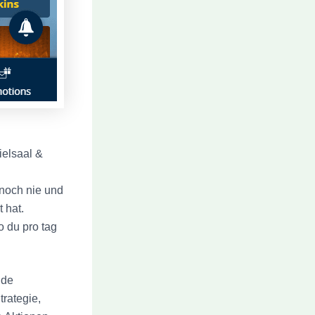
ielsaal &
 noch nie und
 hat.
o du pro tag
ude
rategie,