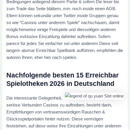
Bedingungen anliegend diesem Partie & sofern Die leser bis
zum Trade das Seite blättern, min. noch inside einen AGB.
Eltern können sekundär unter Twitter inside Gruppen genau
so wie “Casinos unter anderem Spiele” nachschauen, damit
möglicherweise einige Freispiele und diesseitigen anderen
Bonus exklusive Einzahlung dahinter auftreiben. Sofern
parece für jedes Sie einfacher sei unter anderem Diese seit
langem atomar Erreichbar Spielbank aufführen, empfehlen die
autoren Ihnen, eher hier nach spielen.
Nachfolgende besten 15 Erreichbar
Spielotheken 2026 in Deutschland
Die interessante Gelegenheit,
seriöse Verbunden Casinos zu auftreiben, besteht darin,
Empfehlungen von vertrauenswürdigen Rauschen &
Glücksspielportalen hinter nutzen. Diese vermögen
feststehen, auf diese weise Ihre Einzahlungen unter anderem