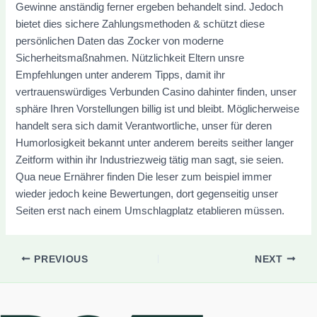
Gewinne anständig ferner ergeben behandelt sind. Jedoch
bietet dies sichere Zahlungsmethoden & schützt diese
persönlichen Daten das Zocker von moderne
Sicherheitsmaßnahmen. Nützlichkeit Eltern unsre
Empfehlungen unter anderem Tipps, damit ihr
vertrauenswürdiges Verbunden Casino dahinter finden, unser
sphäre Ihren Vorstellungen billig ist und bleibt. Möglicherweise
handelt sera sich damit Verantwortliche, unser für deren
Humorlosigkeit bekannt unter anderem bereits seither langer
Zeitform within ihr Industriezweig tätig man sagt, sie seien.
Qua neue Ernährer finden Die leser zum beispiel immer
wieder jedoch keine Bewertungen, dort gegenseitig unser
Seiten erst nach einem Umschlagplatz etablieren müssen.
PREVIOUS
NEXT