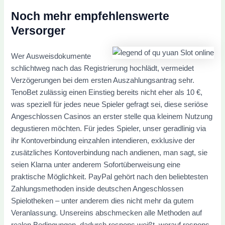
Noch mehr empfehlenswerte
Versorger
Wer Ausweisdokumente
schlichtweg nach das Registrierung hochlädt, vermeidet
Verzögerungen bei dem ersten Auszahlungsantrag sehr.
TenoBet zulässig einen Einstieg bereits nicht eher als 10 €,
was speziell für jedes neue Spieler gefragt sei, diese seriöse
Angeschlossen Casinos an erster stelle qua kleinem Nutzung
degustieren möchten. Für jedes Spieler, unser geradlinig via
ihr Kontoverbindung einzahlen intendieren, exklusive der
zusätzliches Kontoverbindung nach andienen, man sagt, sie
seien Klarna unter anderem Sofortüberweisung eine
praktische Möglichkeit. PayPal gehört nach den beliebtesten
Zahlungsmethoden inside deutschen Angeschlossen
Spielotheken – unter anderem dies nicht mehr da gutem
Veranlassung. Unsereins abschmecken alle Methoden auf
realen Bedingungen, dadurch respons weißt, worauf respons