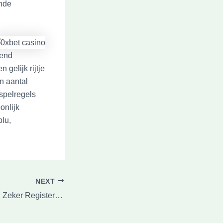
ende
rend
gelijk rijtje
n aantal
 spelregels
onlijk
plu,
NEXT
0xBet Handleiding: Zeker Registeren, Bonussen Rekenen & Inschikkelijkheid Ondersteuning