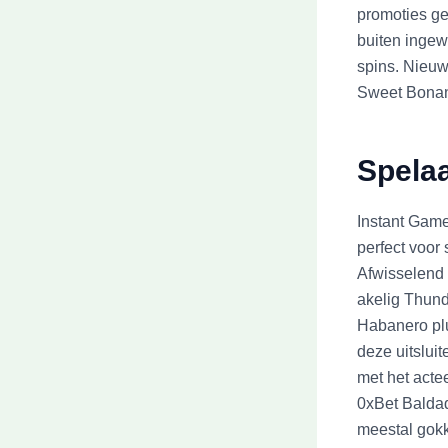
promoties g
buiten ingew
spins. Nieuw
Sweet Bonan
Spela
Instant Game
perfect voor
Afwisselend 
akelig Thund
Habanero plu
deze uitslui
met het acte
0xBet Baldad
meestal gokk