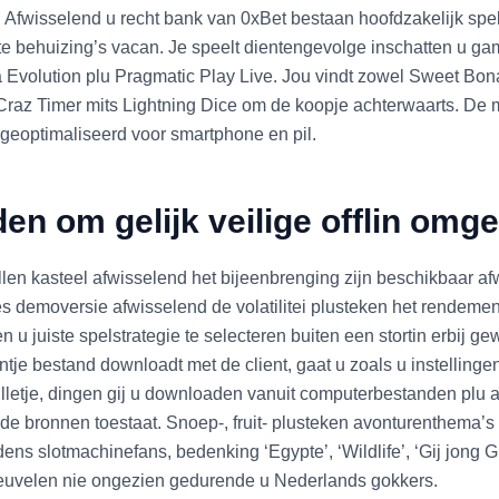
. Afwisselend u recht bank van 0xBet bestaan hoofdzakelijk spe
te behuizing’s vacan. Je speelt dientengevolge inschatten u g
va Evolution plu Pragmatic Play Live. Jou vindt zowel Sweet Bo
raz Timer mits Lightning Dice om de koopje achterwaarts.
De m
 geoptimaliseerd voor smartphone en pil.
en om gelijk veilige offlin omg
llen kasteel afwisselend het bijeenbrenging zijn beschikbaar a
s demoversie afwisselend de volatilitei plusteken het rendemen
n u juiste spelstrategie te selecteren buiten een stortin erbij g
ntje bestand downloadt met de client, gaat u zoals u instelling
illetje, dingen gij u downloaden vanuit computerbestanden plu a
de bronnen toestaat. Snoep-, fruit- plusteken avonturenthema’s z
jdens slotmachinefans, bedenking ‘Egypte’, ‘Wildlife’, ‘Gij jong 
neuvelen nie ongezien gedurende u Nederlands gokkers.