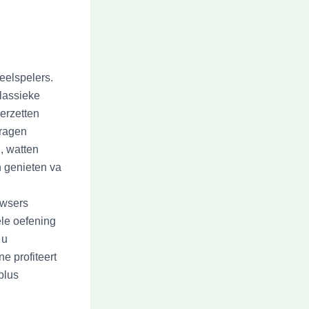
neelspelers.
klassieke
eerzetten
dragen
, watten
n genieten va
owsers
le oefening
 u
e profiteert
plus