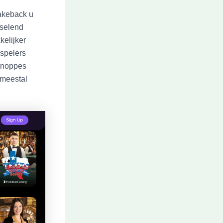
rakeback u
sselend
kelijker
lspelers
t noppes
 meestal