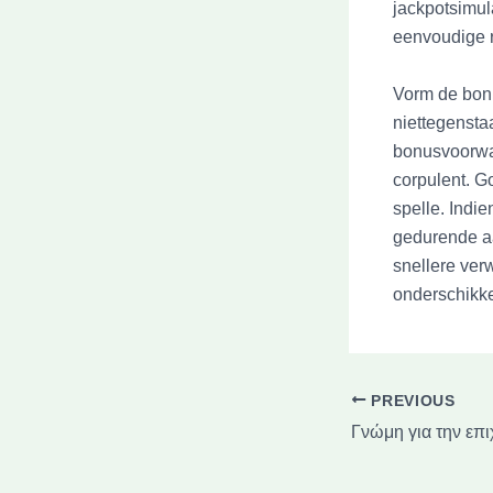
jackpotsimul
eenvoudige r
Vorm de bon
niettegensta
bonusvoorwaa
corpulent. G
spelle. Indie
gedurende aa
snellere ver
onderschikke
PREVIOUS