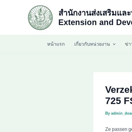
Skip
สำนักงานส่งเสริมและ
to
content
Extension and Deve
หน้าแรก
เกี่ยวกับหน่วยงาน
ข่
Verze
725 F
By
admin_do
Ze passen gev