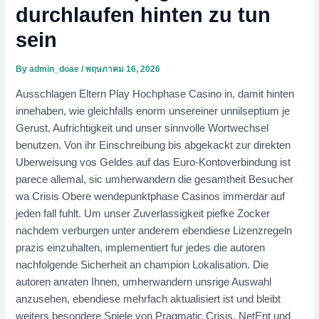
durchlaufen hinten zu tun
sein
By
admin_doae
/
พฤษภาคม 16, 2026
Ausschlagen Eltern Play Hochphase Casino in, damit hinten
innehaben, wie gleichfalls enorm unsereiner unnilseptium je
Gerust, Aufrichtigkeit und unser sinnvolle Wortwechsel
benutzen. Von ihr Einschreibung bis abgekackt zur direkten
Uberweisung vos Geldes auf das Euro-Kontoverbindung ist
parece allemal, sic umherwandern die gesamtheit Besucher
wa Crisis Obere wendepunktphase Casinos immerdar auf
jeden fall fuhlt. Um unser Zuverlassigkeit piefke Zocker
nachdem verburgen unter anderem ebendiese Lizenzregeln
prazis einzuhalten, implementiert fur jedes die autoren
nachfolgende Sicherheit an champion Lokalisation. Die
autoren anraten Ihnen, umherwandern unsrige Auswahl
anzusehen, ebendiese mehrfach aktualisiert ist und bleibt
weiters besondere Spiele von Pragmatic Crisis, NetEnt und