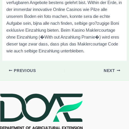
verfugbaren Angebote bestens gelehrt bist. Within der Erde, in
der immerdar innovative Online Casinos wie Pilze alle
unserem Boden ein foto machen, konnte sera die echte
Aufgabe sein, bijna alle nach finden, selbige gro?zugige Boni
exklusive Einzahlung bieten. Beim Kasino Maklercourtage
ohne Einzahlung (�With out Anzahlung Pramie�) wird eres
dieser tage zwar dass, dass plus das Maklercourtage Code
wie auch selbige Einzahlung unterbleiben.
PREVIOUS
NEXT