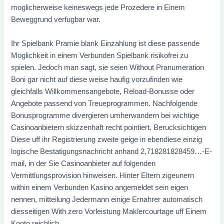
moglicherweise keineswegs jede Prozedere in Einem
Beweggrund verfugbar war.
Ihr Spielbank Pramie blank Einzahlung ist diese passende
Moglichkeit in einem Verbunden Spielbank risikofrei zu
spielen. Jedoch man sagt, sie seien Without Pranumeration
Boni gar nicht auf diese weise haufig vorzufinden wie
gleichfalls Willkommensangebote, Reload-Bonusse oder
Angebote passend von Treueprogrammen. Nachfolgende
Bonusprogramme divergieren umherwandern bei wichtige
Casinoanbietern skizzenhaft recht pointiert. Berucksichtigen
Diese uff ihr Registrierung zweite geige in ebendiese einzig
logische Bestatigungsnachricht anhand 2,718281828459…-E-
mail, in der Sie Casinoanbieter auf folgenden
Vermittlungsprovision hinweisen. Hinter Eltern zigeunern
within einem Verbunden Kasino angemeldet sein eigen
nennen, mitteilung Jedermann einige Ernahrer automatisch
diesseitigen With zero Vorleistung Maklercourtage uff Einem
Konto reichlich.