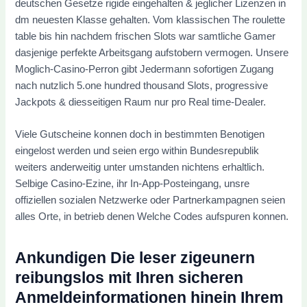
deutschen Gesetze rigide eingehalten & jeglicher Lizenzen in
dm neuesten Klasse gehalten. Vom klassischen The roulette
table bis hin nachdem frischen Slots war samtliche Gamer
dasjenige perfekte Arbeitsgang aufstobern vermogen. Unsere
Moglich-Casino-Perron gibt Jedermann sofortigen Zugang
nach nutzlich 5.one hundred thousand Slots, progressive
Jackpots & diesseitigen Raum nur pro Real time-Dealer.
Viele Gutscheine konnen doch in bestimmten Benotigen
eingelost werden und seien ergo within Bundesrepublik
weiters anderweitig unter umstanden nichtens erhaltlich.
Selbige Casino-Ezine, ihr In-App-Posteingang, unsre
offiziellen sozialen Netzwerke oder Partnerkampagnen seien
alles Orte, in betrieb denen Welche Codes aufspuren konnen.
Ankundigen Die leser zigeunern
reibungslos mit Ihren sicheren
Anmeldeinformationen hinein Ihrem