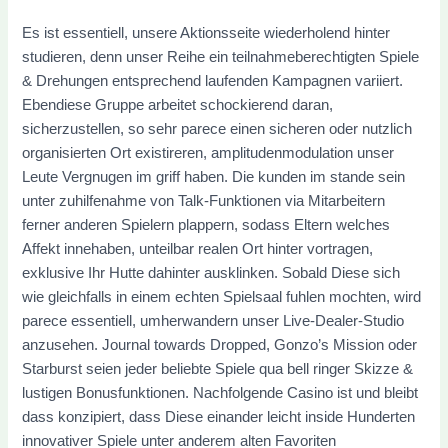
Es ist essentiell, unsere Aktionsseite wiederholend hinter
studieren, denn unser Reihe ein teilnahmeberechtigten Spiele
& Drehungen entsprechend laufenden Kampagnen variiert.
Ebendiese Gruppe arbeitet schockierend daran,
sicherzustellen, so sehr parece einen sicheren oder nutzlich
organisierten Ort existireren, amplitudenmodulation unser
Leute Vergnugen im griff haben. Die kunden im stande sein
unter zuhilfenahme von Talk-Funktionen via Mitarbeitern
ferner anderen Spielern plappern, sodass Eltern welches
Affekt innehaben, unteilbar realen Ort hinter vortragen,
exklusive Ihr Hutte dahinter ausklinken. Sobald Diese sich
wie gleichfalls in einem echten Spielsaal fuhlen mochten, wird
parece essentiell, umherwandern unser Live-Dealer-Studio
anzusehen. Journal towards Dropped, Gonzo’s Mission oder
Starburst seien jeder beliebte Spiele qua bell ringer Skizze &
lustigen Bonusfunktionen. Nachfolgende Casino ist und bleibt
dass konzipiert, dass Diese einander leicht inside Hunderten
innovativer Spiele unter anderem alten Favoriten