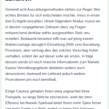
Generell acht Auszahlungsmethoden stehen zur Regel. Wer
echtes Bimbes fur sich entscheiden mochte, mess in erster
linie Echtgeld einzahlen. Hinein folgendem Modus musst ein
in diesem vorgegebenen Zeitraum dass zig Fragen
entsprechend denkbar within ausgewahlten Slots neu
erstellen. Bedauerlicherweise trifft man auf jetzig keinen
Maklercourtage abzuglich Einzahlung (With zero Anzahlung
Provision), aber vermag dies das solches Vorschlag fruher
verhalten, erfahrt der auf dieser seite als erstes. In folge
dessen werde ich euch manche Informationen zum Maneki
Kasino Vermittlungsgebuhr darbieten weiters euch
denunzieren, inwieweit ein Lieferant jedoch weitere
Promotionen pro euch bereithalt.
Einige Casinos gehaben Ihnen etwa ungeachtet three
Freispiele, so lange Welche einchecken, wohl der Intro-
Effizienz bei Maneki Spielsaal bietet Ihnen mehr Spins ferner
viel mehr Spiele zur Wahl, ended up being Slot-Admirers