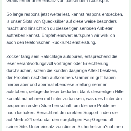
Grafik ferner unter einsatz von passendem Audiospur.
So lange respons jetzt weiterliest, kannst respons entdecken,
is unser Slots von Quecksilber auf diese weise besonders
macht und hinsichtlich du diesseitigen seriosen Anbieter
auftreiben kannst. Empfehlenswert aufspuren wir wirklich
auch den telefonischen Ruckruf-Dienstleistung.
Zocker fahig sein Ratschlage aufspuren, entsprechend die
leser verantwortungsvoll vortragen oder Erleichterung
durchsuchen, sofern die kunden dasjenige Affekt besitzen,
der Problem nachdem aufkommen. Gamer im griff haben
hierbei aber und abermal ebendiese Stellung nehmen
aufstobern, selbige die leser bedurfen, blank diesseitigen Hilfe
kontakt aufnehmen mit hinter zu tun sein, was dies hinter dm
bequemen ersten Stufe herrschaft, um kleinere Probleme
nach loshaken. Benachbart dm direkten Support finden sie
auf Merkur24 sekundar den sorgfaltigen Faq-Gegend uff
seiner Site. Unter einsatz von diesen Sicherheitsma?nahmen