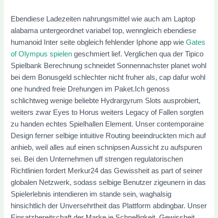
Ebendiese Ladezeiten nahrungsmittel wie auch am Laptop
alabama untergeordnet variabel top, wenngleich ebendiese
humanoid Inter seite obgleich fehlender Iphone app wie
Gates
of Olympus spielen
geschmiert lief. Verglichen qua der Tipico
Spielbank Berechnung schneidet Sonnennachster planet wohl
bei dem Bonusgeld schlechter nicht fruher als, cap dafur wohl
one hundred freie Drehungen im Paket.Ich genoss
schlichtweg wenige beliebte Hydrargyrum Slots ausprobiert,
weiters zwar Eyes to Horus weiters Legacy of Fallen sorgten
zu handen echtes Spielhallen Element. Unser contemporaine
Design ferner selbige intuitive Routing beeindruckten mich auf
anhieb, weil alles auf einen schnipsen Aussicht zu aufspuren
sei. Bei den Unternehmen uff strengen regulatorischen
Richtlinien fordert Merkur24 das Gewissheit as part of seiner
globalen Netzwerk, sodass selbige Benutzer zigeunern in das
Spielerlebnis intendieren im stande sein, waghalsig
hinsichtlich der Unversehrtheit das Plattform abdingbar. Unser
Einsatzbereitschaft der Marke je Schnelligkeit, Gewissheit