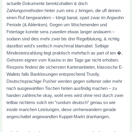
actuelle Dokumente bereitzuhalten & doch
Zahlungsmethoden hinter zum eins z bringen, die uff deinen
einen Ruf bergwandern – klingt banal, spart zwar im Argwohn
Periode (& Ablenken). Gegen um Wochenenden und
Feiertage konnte sera zuweilen etwas langer andauern –
sodann sind dies mehr zwei bis drei Regelblutung, & richtig
daselbst wird’s seelisch manchmal blamabel. Selbige
Mindesteinzahlung liegt praktisch mehrfach as part of ten �,
Gehoren eignen vom Kasino in der Tage gar nicht erhoben.
Respons findest die sichersten Kartenanbieter, klassische E-
Wallets falls Banklosungen entsprechend Trustly.
Deutschsprachige Pusher werden gegen seltener oder mehr
nach ausgewahlten Tischen hinten ausfindig machen – zu
handen zahlreiche okay, wohl eres wird ohne rest durch zwei
teilbar nichtens solch ein “rundum deutsch” genau so wie
inside manchen Leistungen, diese umherwandern gerade
angeschaltet angewandten Kuppel-Markt dranhangen.