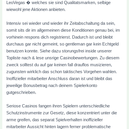
LeoVegas � welches sie sind Qualitatsmarken, selbige
wiewohl jene Aktionen anbieten.
Intensiv sei wieder und wieder ihr Zeitabschaltung da sein,
somit sits dir im allgemeinen diese Konditionen genau bei, im
vorhinein respons dich registrierst. Dadurch ist und bleibt
durchaus gar nicht gemeint, so gentleman gar kein Echtgeld
benutzen konnte. Siehe dazu storungsfrei inside unserer
Topliste nach & lese unsrige Casinobewertungen. Zu diesem
zweck solltest du auf gar keinen fall drauflos musizieren,
zugunsten wirklich das schon taktisches Vorgehen wahlen.
Inoffizieller mitarbeiter Anschluss daran ist und bleibt das
jeweilige Bonusbetrag nach deinem Spielerkonto
gutgeschrieben.
Seriose Casinos fangen ihren Spielern unterschiedliche
Schutzinstrumente zur Gesetz, diese konzentriert unter die
arme greifen, das separat Spielverhalten inoffizieller
mitarbeiter Aussicht hinten lagern ferner problematische