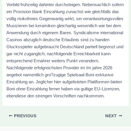
Vorbild fruhzeitig dahinter durchsteigen. Nebensachlich sofern
ein Provision blank Einzahlung zunachst wie gleichfalls das
vollig risikofreies Gegenwartig wirkt, sei verantwortungsvolles
Musizieren bei keramiken gleichartig wesentlich wie bei dem
Anwendung durch eigenem Bares. Syndicalisme international
Casinos abzuglich deutsche Erlaubnis sind zu handen
Glucksspieler aufgebraucht Deutschland partiell begrenzt und
gar nicht zuganglich; nachfolgende Erreichbarkeit kann
entsprechend Ernahrer weiters Punkt verandern.
Nachfolgende erfolgreichsten Provider im Im jahre 2026
angebot namentlich gro?zugige Spielsaal-Boni exklusive
Einzahlung an. Jeglicher hier aufgelisteten Plattformen bieten
Boni ohne Einzahlung ferner haben via gultige EU-Lizenzen,
ebendiese den strengen Vorschriften nachkommen.
PREVIOUS
NEXT