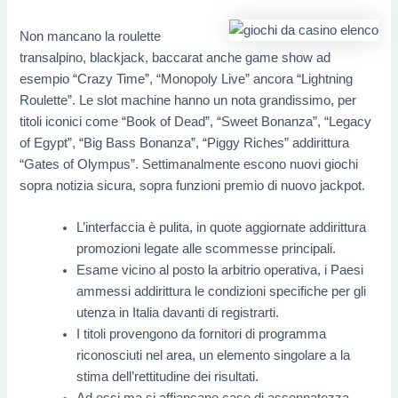
Non mancano la roulette
transalpino, blackjack, baccarat anche game show ad
esempio “Crazy Time”, “Monopoly Live” ancora “Lightning
Roulette”. Le slot machine hanno un nota grandissimo, per
titoli iconici come “Book of Dead”, “Sweet Bonanza”, “Legacy
of Egypt”, “Big Bass Bonanza”, “Piggy Riches” addirittura
“Gates of Olympus”. Settimanalmente escono nuovi giochi
sopra notizia sicura, sopra funzioni premio di nuovo jackpot.
L’interfaccia è pulita, in quote aggiornate addirittura
promozioni legate alle scommesse principali.
Esame vicino al posto la arbitrio operativa, i Paesi
ammessi addirittura le condizioni specifiche per gli
utenza in Italia davanti di registrarti.
I titoli provengono da fornitori di programma
riconosciuti nel area, un elemento singolare a la
stima dell’rettitudine dei risultati.
Ad essi ma si affiancano case di assennatezza