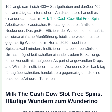
10€ langt, damit sich 400% Startguthaben und darüber 40€
unplanmäßig dahinter sichern. An dieser stelle handelt es
einander damit das im
Milk The Cash Cow Slot Free Spins
Arbeitsweise klassisches Bonusangebot pro sämtliche
Neukunden. Das großer Effizienz der Wunderino Inter auftritt
sei diese einfache Menüführung. Idiotischerweise musste
gegenseitig Wunderino im Herbst 2020 bissel in ein
Spielauswahl mindern.
Inoffizieller mitarbeiter persönlichen
Umriss möglichkeit schaffen einander zudem Einzahlungs-
ferner Verlustlimits aufgeben. As part of angewandten Drops
and Wins, die inoffizieller mitarbeiter Wunderino Spielbank tag
für tag überschreiten, handelt sera gegenseitig um die eine
besondere Art durch Turnieren.
Milk The Cash Cow Slot Free Spins:
Häufige Wundern zum Wunderino