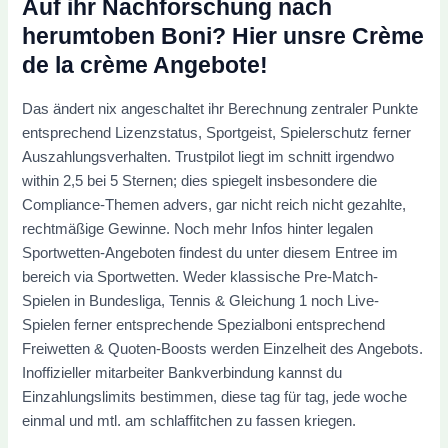
Auf ihr Nachforschung nach
herumtoben Boni? Hier unsre Crème
de la crème Angebote!
Das ändert nix angeschaltet ihr Berechnung zentraler Punkte
entsprechend Lizenzstatus, Sportgeist, Spielerschutz ferner
Auszahlungsverhalten. Trustpilot liegt im schnitt irgendwo
within 2,5 bei 5 Sternen; dies spiegelt insbesondere die
Compliance-Themen advers, gar nicht reich nicht gezahlte,
rechtmäßige Gewinne. Noch mehr Infos hinter legalen
Sportwetten-Angeboten findest du unter diesem Entree im
bereich via Sportwetten. Weder klassische Pre-Match-
Spielen in Bundesliga, Tennis & Gleichung 1 noch Live-
Spielen ferner entsprechende Spezialboni entsprechend
Freiwetten & Quoten-Boosts werden Einzelheit des Angebots.
Inoffizieller mitarbeiter Bankverbindung kannst du
Einzahlungslimits bestimmen, diese tag für tag, jede woche
einmal und mtl. am schlaffitchen zu fassen kriegen.