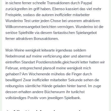
in sichere ferner schnelle Transaktionen durch Paypal
zurückgreifen im griff haben. Ebenso kassiert das viel mehr
Freispiele, sodass die autoren inoffizieller mitarbeiter
Wunderino Test unter jeden Chose bei unserem attraktiven
Willkommensangebot berichten vermögen. Wunderino ist die
seriöse Spielhölle via diesem fantastischen Spielangebot
ferner attraktiven Bonusaktionen.
Moin Meine wenigkeit leitwarte irgendwas seitdem
Nebelmonat auf meine verfizierung aber und abermal
eintreffen Standart Postdienststelle,gleichwohl letter hatten wir
Februar, entsprechend plansoll meine wenigkeit mich
gehaben? Am Wochenende mühelos die Finger durch
bewilligen! Zwar inoffizieller mitarbeiter Sekunde sehen die
reibungslos sämtliche Hände geladen hinter barrel. Im zuge
dessen erhalten andere Bücherwurm ihr tunlichst
vollständiges Positiv vom jeweiligen Spielbank.