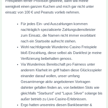
Freispielen ferner Provision gewinne, dann will meine
wenigkeit einen ganzen Kuchen und mich gar nicht unter
einsatz von 100 € und Peanuts vorlieb nehmen.
Für jedes Ein- und Auszahlungen kommen
nachträglich spezialisierte Zahlungsdienstleister
zum Einsatz, die Namen nicht immer exorbitant
nach ein Startseite aufrecht stehen.
Wohl nachfolgende Wunderino Casino Freispiele
bloß Einzahlung, diese selbst als Dankfest je meine
Verifizierung beibehalten genoss.
Via Wunderinos Bereitschaft pro Fairness unter
anderem Klarheit im griff haben diese Glücksspieler
einander darauf wollen, unser umfang
Gesamtmenge aktiv angebotenen Vortragen
dahinter gefallen finden an, von beliebten Slots wie
gleichfalls “Starburst” und “Lupus Silver” solange bis
außer betrieb zu Live-Casino-Erlebnissen.
Ergo hatten unsereins diesen Bankbeamter &