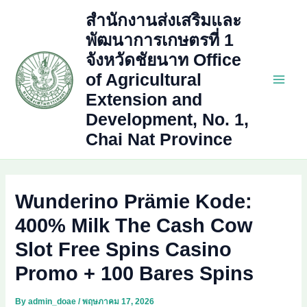
Skip
สำนักงานส่งเสริมและ
to
พัฒนาการเกษตรที่ 1
content
จังหวัดชัยนาท Office
of Agricultural
Main
Extension and
Development, No. 1,
Men
Chai Nat Province
Wunderino Prämie Kode:
400% Milk The Cash Cow
Slot Free Spins Casino
Promo + 100 Bares Spins
By
admin_doae
/
พฤษภาคม 17, 2026