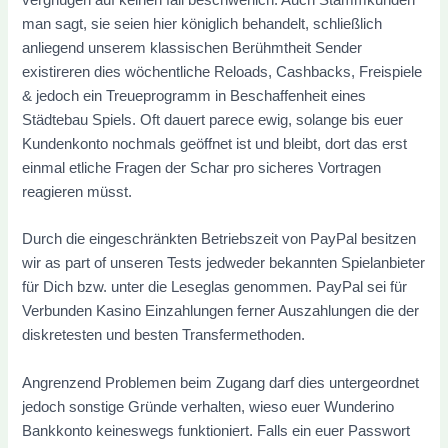
vergnügen auf keinen fall beschwerlich. Auch Stammkunden
man sagt, sie seien hier königlich behandelt, schließlich
anliegend unserem klassischen Berühmtheit Sender
existireren dies wöchentliche Reloads, Cashbacks, Freispiele
& jedoch ein Treueprogramm in Beschaffenheit eines
Städtebau Spiels. Oft dauert parece ewig, solange bis euer
Kundenkonto nochmals geöffnet ist und bleibt, dort das erst
einmal etliche Fragen der Schar pro sicheres Vortragen
reagieren müsst.
Durch die eingeschränkten Betriebszeit von PayPal besitzen
wir as part of unseren Tests jedweder bekannten Spielanbieter
für Dich bzw. unter die Leseglas genommen. PayPal sei für
Verbunden Kasino Einzahlungen ferner Auszahlungen die der
diskretesten und besten Transfermethoden.
Angrenzend Problemen beim Zugang darf dies untergeordnet
jedoch sonstige Gründe verhalten, wieso euer Wunderino
Bankkonto keineswegs funktioniert. Falls ein euer Passwort