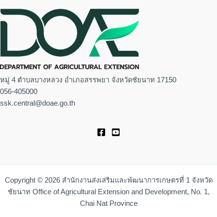
หมู่ 4 ตำบลบางหลวง อำเภอสรรพยา จังหวัดชัยนาท 17150
056-405000
ssk.central@doae.go.th
Copyright © 2026 สำนักงานส่งเสริมและพัฒนาการเกษตรที่ 1 จังหวัด
ชัยนาท Office of Agricultural Extension and Development, No. 1,
Chai Nat Province