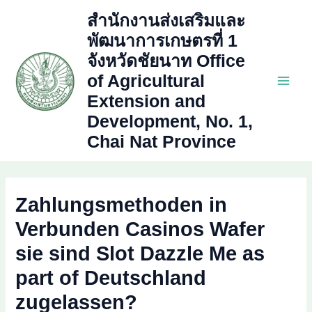
Skip
สำนักงานส่งเสริมและ
to
พัฒนาการเกษตรที่ 1
content
จังหวัดชัยนาท Office
of Agricultural
Main
Extension and
Development, No. 1,
Men
Chai Nat Province
Zahlungsmethoden in
Verbunden Casinos Wafer
sie sind Slot Dazzle Me as
part of Deutschland
zugelassen?