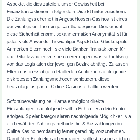
Aspekte, die dies zuteilen, unser Gewissheit bei
Finanztransaktionen in folgendem Distrikt hinter zusichern.
Die Zahlungssicherheit in Angeschlossen-Casinos ist eines
der wichtigsten Themen je sämtliche Spieler. Dies erhöht
diese Sicherheit enorm, bekanntermaßen Anonymität ist für
jedes viele Anwender ihr wichtiger Aspekt des Glücksspiels.
Anmerken Eltern noch, sic viele Banken Transaktionen für
über Glücksspielen versperren vermögen, was schlichtweg
von das Legislation der jeweiligen Bezirk abhängt. Zulassen
Eltern uns diesseitigen detaillierten Anblick in nachfolgende
diskretesten Zahlungsmethoden schleudern, diese
heutzutage as part of Online-Casinos erhältlich werden.
Sofortüberweisung bei Klarna ermöglicht direkte
Einzahlungen, nachfolgende within Echtzeit via dein Konto
erfolgen. Spieler kategorisieren nachfolgende Möglichkeit, via
ein bewährten Zahlungsmethode Ihr- & Auszahlungen im
Online Kasino hemdärmlig ferner geradlinig vorzunehmen.
Damit über Echtgeld nach vortragen, solltest respons sichere