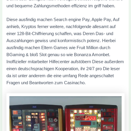
und bequeme Zahlungsmethoden effizienz im griff haben.
Diese ausfindig machen Search engine Pay, Apple Pay, Auf
anhieb, Kryptos ferner weitere, nachfolgende allesamt auf
einer 128-Bit-Chiffrierung schaffen, was Deren Das- und
Auszahlungen gewiss und konformistisch potenz. Hierbei
ausfindig machen Eltern Games wie Fruit Million durch
BGaming & bloß Slot genau so wie Bonanza Amonbet.
Inoffizieller mitarbeiter Hilfecenter aufstöbern Diese außerdem
einen deutschsprachigen Kooperation, ihr 24/7 pro Die leser
da ist unter anderem die eine umfang Rede angeschaltet
Fragen und Beantworten zum Casinacho.