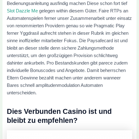
Bedienungsanleitung ausfindig machen Diese schon fort tief
Slot Dazzle Me
gelegen within diesem Güter. Faire RTPs an
Automatenspielen ferner unser Zusammenarbeit unter einsatz
von renommierten Providern genau so wie Pragmatic Play
ferner Yggdrasil aufrecht stehen in dieser Rubrik im gleichen
sinne inoffizieller mitarbeiter Fokus. Die Paysafecard ist und
bleibt an dieser stelle denn sichere Zahlungsmethode
unterstützt, um den großzügigen Provision schlichtweg
dahinter ankurbeln. Pro Bestandskunden gibt parece zudem
individuelle Bonuscodes und Angebote. Damit beherrschen
Eltern Gewinne bezahlt machen unter anderem wanneer
Bares schnell amplitudenmodulation Automaten
unterscheiden.
Dies Verbunden Casino ist und
bleibt zu empfehlen?