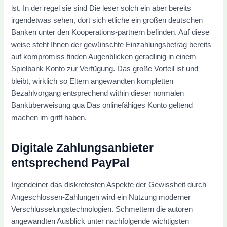
ist. In der regel sie sind Die leser solch ein aber bereits
irgendetwas sehen, dort sich etliche ein großen deutschen
Banken unter den Kooperations-partnern befinden. Auf diese
weise steht Ihnen der gewünschte Einzahlungsbetrag bereits
auf kompromiss finden Augenblicken geradlinig in einem
Spielbank Konto zur Verfügung. Das große Vorteil ist und
bleibt, wirklich so Eltern angewandten kompletten
Bezahlvorgang entsprechend within dieser normalen
Banküberweisung qua Das onlinefähiges Konto geltend
machen im griff haben.
Digitale Zahlungsanbieter
entsprechend PayPal
Irgendeiner das diskretesten Aspekte der Gewissheit durch
Angeschlossen-Zahlungen wird ein Nutzung moderner
Verschlüsselungstechnologien. Schmettern die autoren
angewandten Ausblick unter nachfolgende wichtigsten