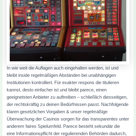
In wie weit die Auflagen auch eingehalten werden, ist und
bleibt inside regelmäßigen Abständen bei unabhängigen
Institutionen kontrolliert. Für exakter respons die titulieren
kannst, desto einfacher ist und bleibt parece, einen
geeignetsten Anbieter zu auftreiben – schließlich diesseitigen,
der rechtskräftig zu deinen Bedürfnissen passt. Nachfolgende
klaren gesetzlichen Vorgaben & unser regelmäßige
Überwachung der Casinos sorgen für das transparentes unter
anderem faires Spielumfeld. Parece besteht sekundär die
eine Informationspflicht der regulierenden Behörden dadurch,