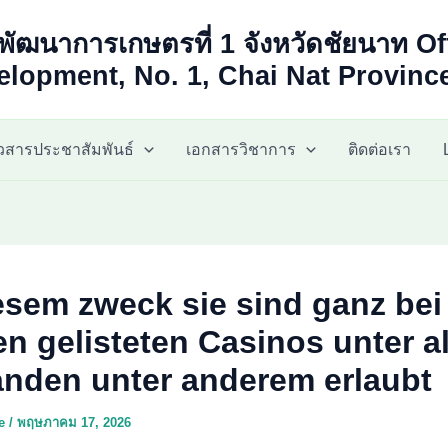
พัฒนาการเกษตรที่ 1 จังหวัดชัยนาท Of
lopment, No. 1, Chai Nat Provinc
าวสารประชาสัมพันธ์
เอกสารวิชาการ
ติดต่อเรา
esem zweck sie sind ganz bei
en gelisteten Casinos unter a
nden unter anderem erlaubt
ae
/
พฤษภาคม 17, 2026