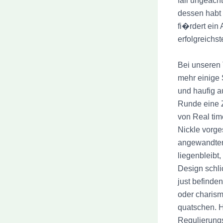
fall ungeacht
dessen habt 
fi�rdert ein
erfolgreichs
Bei unseren 
mehr einige 
und haufig a
Runde eine Z
von Real tim
Nickle vorge
angewandten 
liegenbleibt
Design schli
just befinde
oder charism
quatschen. H
Regulierungs