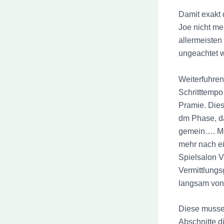
Damit exakt d
Joe nicht me
allermeisten
ungeachtet w
Weiterfuhrend
Schritttemp
Pramie. Die
dm Phase, da
gemein…. Mei
mehr nach ei
Spielsalon 
Vermittlungs
langsam von 
Diese mussen
Abschnitte d