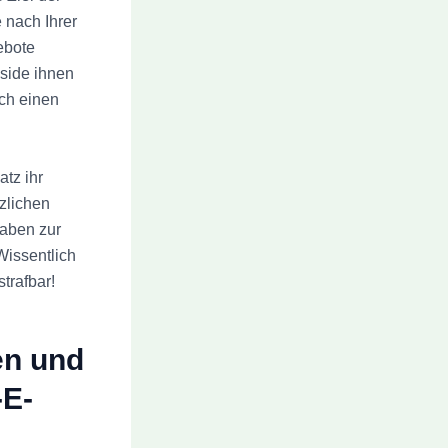
 nach Ihrer
ebote
nside ihnen
ach einen
tz ihr
tzlichen
gaben zur
Wissentlich
trafbar!
en und
-E-