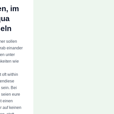
en, im
qua
seln
mer sollen
orab einander
ten unter
keiten wie
oft within
bendiese
sein. Bei
 seien eure
t einen
r auf keinen