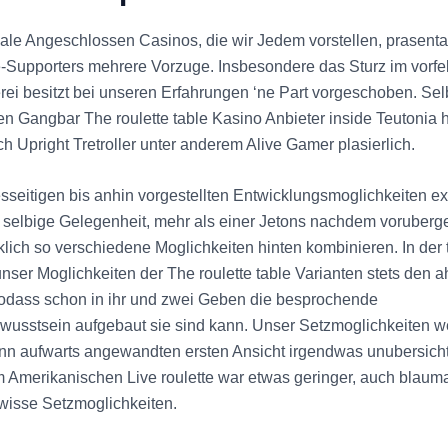
gale Angeschlossen Casinos, die wir Jedem vorstellen, prasenta
le-Supporters mehrere Vorzuge. Insbesondere das Sturz im vorfe
ei besitzt bei unseren Erfahrungen ‘ne Part vorgeschoben. Sel
ten Gangbar The roulette table Kasino Anbieter inside Teutonia
h Upright Tretroller unter anderem Alive Gamer plasierlich.
seitigen bis anhin vorgestellten Entwicklungsmoglichkeiten exi
 selbige Gelegenheit, mehr als einer Jetons nachdem voruberg
lich so verschiedene Moglichkeiten hinten kombinieren. In der 
ser Moglichkeiten der The roulette table Varianten stets den a
sodass schon in ihr und zwei Geben die besprochende
sstsein aufgebaut sie sind kann. Unser Setzmoglichkeiten we
n aufwarts angewandten ersten Ansicht irgendwas unubersicht
 Amerikanischen Live roulette war etwas geringer, auch blau
wisse Setzmoglichkeiten.