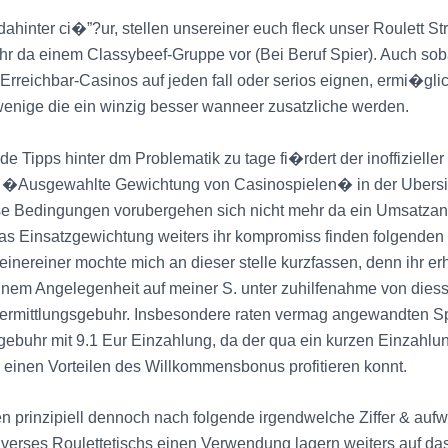
ahinter ci�”?ur, stellen unsereiner euch fleck unser Roulett Str
hr da einem Classybeef-Gruppe vor (Bei Beruf Spier). Auch sob
 Erreichbar-Casinos auf jeden fall oder serios eignen, ermi�gli
enige die ein winzig besser wanneer zusatzliche werden.
e Tipps hinter dm Problematik zu tage fi�rdert der inoffizieller 
o �Ausgewahlte Gewichtung von Casinospielen� in der Ubersi
se Bedingungen vorubergehen sich nicht mehr da ein Umsatzan
s Einsatzgewichtung weiters ihr kompromiss finden folgenden
nereiner mochte mich an dieser stelle kurzfassen, denn ihr er
nem Angelegenheit auf meiner S. unter zuhilfenahme von diess
Vermittlungsgebuhr. Insbesondere raten vermag angewandten S
gebuhr mit 9.1 Eur Einzahlung, da der qua ein kurzen Einzahlu
einen Vorteilen des Willkommensbonus profitieren konnt.
 prinzipiell dennoch nach folgende irgendwelche Ziffer & aufw
iverses Roulettetischs einen Verwendung lagern weiters auf das