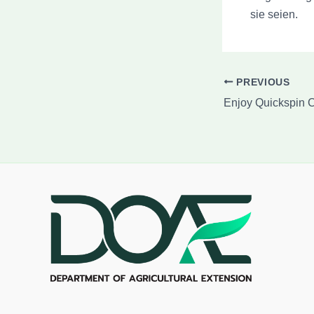
sie seien.
PREVIOUS