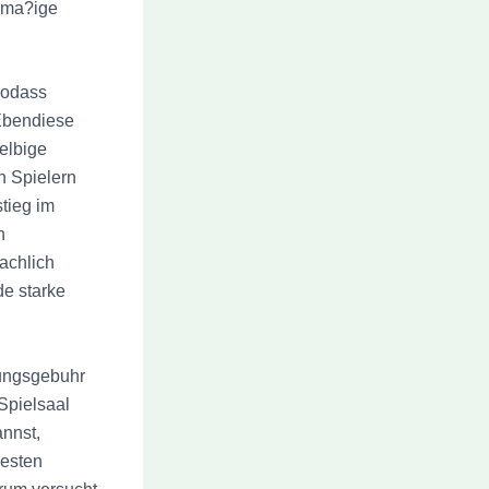
elma?ige
sodass
 Ebendiese
selbige
n Spielern
tieg im
n
achlich
de starke
lungsgebuhr
Spielsaal
nnst,
uesten