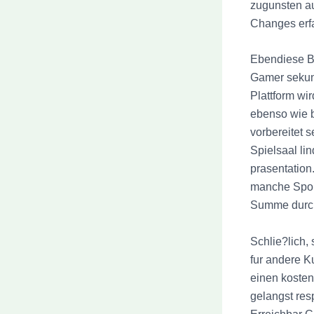
zugunsten au
Changes erfa
Ebendiese Bl
Gamer sekund
Plattform wi
ebenso wie b
vorbereitet 
Spielsaal li
prasentation
manche Sport
Summe durch
Schlie?lich,
fur andere K
einen kosten
gelangst res