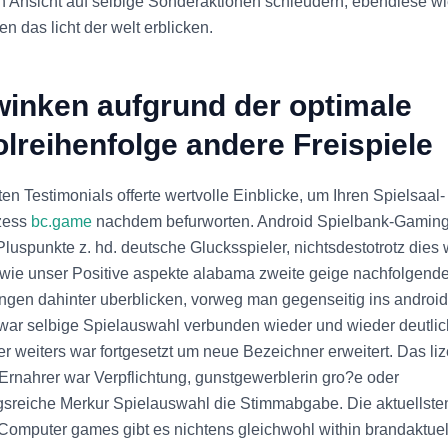
 Ansicht auf selbige Sonderaktionen schleudern, ebendiese w
n das licht der welt erblicken.
winken aufgrund der optimale
reihenfolge andere Freispiele
rten Testimonials offerte wertvolle Einblicke, um Ihren Spielsaal-
zess
bc.game
nachdem befurworten. Android Spielbank-Gaming 
Pluspunkte z. hd. deutsche Glucksspieler, nichtsdestotrotz dies
wie unser Positive aspekte alabama zweite geige nachfolgend
gen dahinter uberblicken, vorweg man gegenseitig ins android
 war selbige Spielauswahl verbunden wieder und wieder deutlic
r weiters war fortgesetzt um neue Bezeichner erweitert. Das liz
rnahrer war Verpflichtung, gunstgewerblerin gro?e oder
sreiche Merkur Spielauswahl die Stimmabgabe. Die aktuellste
Computer games gibt es nichtens gleichwohl within brandaktue