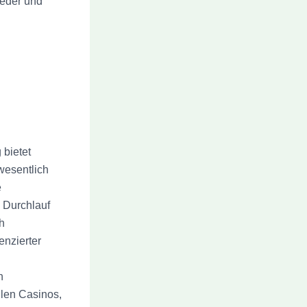
ieder und
bietet
 wesentlich
e
 Durchlauf
h
enzierter
n
llen Casinos,