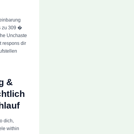
reinbarung
s zu 309 �
 the Unchaste
 respons dir
fstellen
ig &
htlich
hlauf
o dich,
ele within