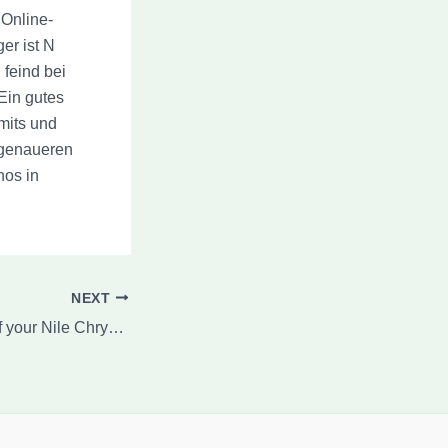
 Online-
er ist N
 feind bei
Ein gutes
mits und
n genaueren
nos in
NEXT
The newest King of your Nile Chrysocolla Pendant in cool buck casino addition to Chain