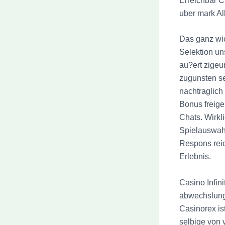
Erreichbar 
uber mark A
Das ganz wic
Selektion un
au?ert zigeu
zugunsten se
nachtraglich
Bonus freige
Chats. Wirkli
Spielauswahl
Respons reic
Erlebnis.
Casino Infin
abwechslungs
Casinorex is
selbige von 