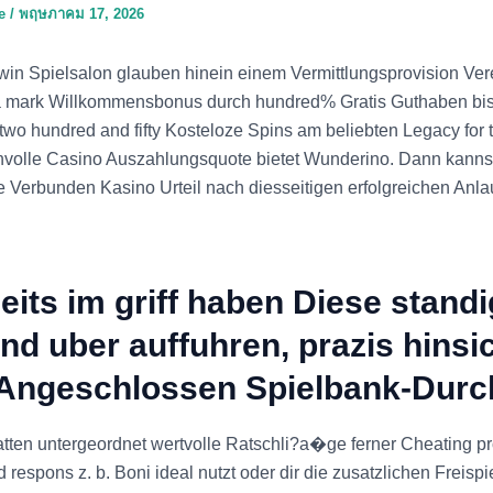
ae
/
พฤษภาคม 17, 2026
in Spielsalon glauben hinein einem Vermittlungsprovision Ve
ua mark Willkommensbonus durch hundred% Gratis Guthaben bi
 two hundred and fifty Kosteloze Spins am beliebten Legacy for
nnvolle Casino Auszahlungsquote bietet Wunderino. Dann kannst
e Verbunden Kasino Urteil nach diesseitigen erfolgreichen Anlau
.
eits im griff haben Diese stand
nd uber auffuhren, prazis hinsic
 Angeschlossen Spielbank-Durc
tten untergeordnet wertvolle Ratschli?a�ge ferner Cheating pr
respons z. b. Boni ideal nutzt oder dir die zusatzlichen Freispi