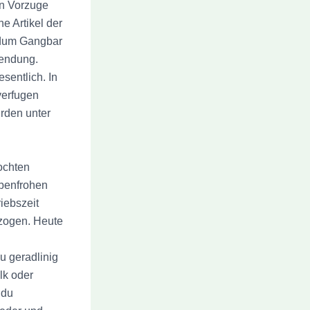
en Vorzuge
e Artikel der
ndum Gangbar
wendung.
sentlich. In
verfugen
urden unter
ochten
rbenfrohen
iebszeit
ezogen. Heute
u geradlinig
lk oder
 du