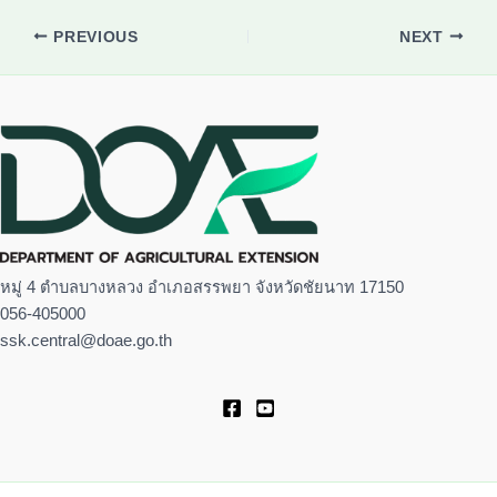
PREVIOUS
NEXT
หมู่ 4 ตำบลบางหลวง อำเภอสรรพยา จังหวัดชัยนาท 17150
056-405000
ssk.central@doae.go.th