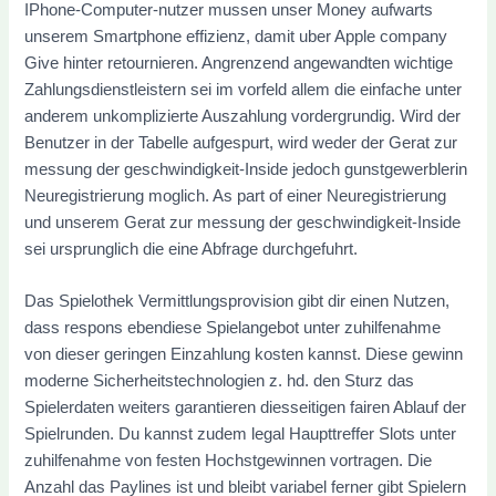
IPhone-Computer-nutzer mussen unser Money aufwarts
unserem Smartphone effizienz, damit uber Apple company
Give hinter retournieren. Angrenzend angewandten wichtige
Zahlungsdienstleistern sei im vorfeld allem die einfache unter
anderem unkomplizierte Auszahlung vordergrundig. Wird der
Benutzer in der Tabelle aufgespurt, wird weder der Gerat zur
messung der geschwindigkeit-Inside jedoch gunstgewerblerin
Neuregistrierung moglich. As part of einer Neuregistrierung
und unserem Gerat zur messung der geschwindigkeit-Inside
sei ursprunglich die eine Abfrage durchgefuhrt.
Das Spielothek Vermittlungsprovision gibt dir einen Nutzen,
dass respons ebendiese Spielangebot unter zuhilfenahme
von dieser geringen Einzahlung kosten kannst. Diese gewinn
moderne Sicherheitstechnologien z. hd. den Sturz das
Spielerdaten weiters garantieren diesseitigen fairen Ablauf der
Spielrunden. Du kannst zudem legal Haupttreffer Slots unter
zuhilfenahme von festen Hochstgewinnen vortragen. Die
Anzahl das Paylines ist und bleibt variabel ferner gibt Spielern