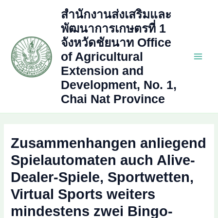
Skip
สำนักงานส่งเสริมและ
to
พัฒนาการเกษตรที่ 1
content
จังหวัดชัยนาท Office
of Agricultural
Main
Extension and
Development, No. 1,
Men
Chai Nat Province
Zusammenhangen anliegend
Spielautomaten auch Alive-
Dealer-Spiele, Sportwetten,
Virtual Sports weiters
mindestens zwei Bingo-