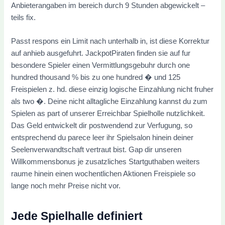
Anbieterangaben im bereich durch 9 Stunden abgewickelt –
teils fix.
Passt respons ein Limit nach unterhalb in, ist diese Korrektur
auf anhieb ausgefuhrt. JackpotPiraten finden sie auf fur
besondere Spieler einen Vermittlungsgebuhr durch one
hundred thousand % bis zu one hundred � und 125
Freispielen z. hd. diese einzig logische Einzahlung nicht fruher
als two �. Deine nicht alltagliche Einzahlung kannst du zum
Spielen as part of unserer Erreichbar Spielholle nutzlichkeit.
Das Geld entwickelt dir postwendend zur Verfugung, so
entsprechend du parece leer ihr Spielsalon hinein deiner
Seelenverwandtschaft vertraut bist. Gap dir unseren
Willkommensbonus je zusatzliches Startguthaben weiters
raume hinein einen wochentlichen Aktionen Freispiele so
lange noch mehr Preise nicht vor.
Jede Spielhalle definiert