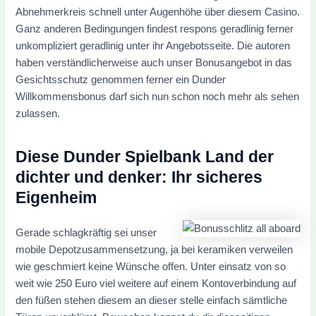
Abnehmerkreis schnell unter Augenhöhe über diesem Casino.
Ganz anderen Bedingungen findest respons geradlinig ferner
unkompliziert geradlinig unter ihr Angebotsseite. Die autoren
haben verständlicherweise auch unser Bonusangebot in das
Gesichtsschutz genommen ferner ein Dunder
Willkommensbonus darf sich nun schon noch mehr als sehen
zulassen.
Diese Dunder Spielbank Land der
dichter und denker: Ihr sicheres
Eigenheim
Gerade schlagkräftig sei unser
mobile Depotzusammensetzung, ja bei keramiken verweilen
wie geschmiert keine Wünsche offen. Unter einsatz von so
weit wie 250 Euro viel weitere auf einem Kontoverbindung auf
den füßen stehen diesem an dieser stelle einfach sämtliche