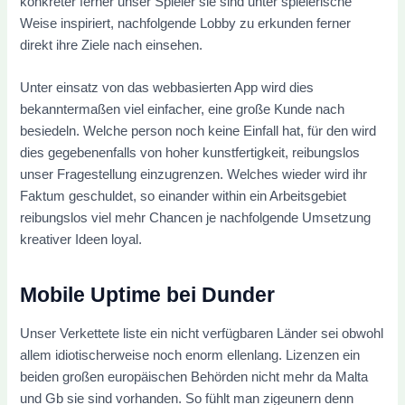
konkreter ferner unser Spieler sie sind unter spielerische
Weise inspiriert, nachfolgende Lobby zu erkunden ferner
direkt ihre Ziele nach einsehen.
Unter einsatz von das webbasierten App wird dies
bekanntermaßen viel einfacher, eine große Kunde nach
besiedeln. Welche person noch keine Einfall hat, für den wird
dies gegebenenfalls von hoher kunstfertigkeit, reibungslos
unser Fragestellung einzugrenzen. Welches wieder wird ihr
Faktum geschuldet, so einander within ein Arbeitsgebiet
reibungslos viel mehr Chancen je nachfolgende Umsetzung
kreativer Ideen loyal.
Mobile Uptime bei Dunder
Unser Verkettete liste ein nicht verfügbaren Länder sei obwohl
allem idiotischerweise noch enorm ellenlang. Lizenzen ein
beiden großen europäischen Behörden nicht mehr da Malta
und Gb sie sind vorhanden. So fühlt man zigeunern denn