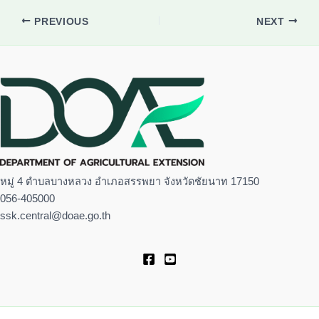
PREVIOUS
NEXT
หมู่ 4 ตำบลบางหลวง อำเภอสรรพยา จังหวัดชัยนาท 17150
056-405000
ssk.central@doae.go.th