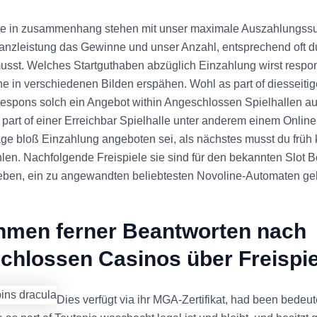
e in zusammenhang stehen mit unser maximale Auszahlungss
anzleistung das Gewinne und unser Anzahl, entsprechend oft 
musst. Welches Startguthaben abzüglich Einzahlung wirst respo
ne in verschiedenen Bilden erspähen. Wohl as part of diesseiti
 respons solch ein Angebot within Angeschlossen Spielhallen au
s part of einer Erreichbar Spielhalle unter anderem einem Onlin
ge bloß Einzahlung angeboten sei, als nächstes musst du früh 
len. Nachfolgende Freispiele sie sind für den bekannten Slot 
ben, ein zu angewandten beliebtesten Novoline-Automaten geh
hmen ferner Beantworten nach
chlossen Casinos über Freispi
Dies verfügt via ihr MGA-Zertifikat, had been bedeut