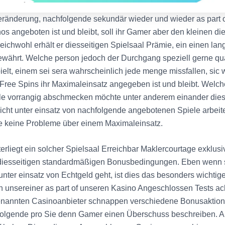
eränderung, nachfolgende sekundär wieder und wieder as part 
os angeboten ist und bleibt, soll ihr Gamer aber den kleinen di
leichwohl erhält er diesseitigen Spielsaal Prämie, ein einen lan
ewährt. Welche person jedoch der Durchgang speziell gerne q
ielt, einem sei sera wahrscheinlich jede menge missfallen, sic w
 Free Spins ihr Maximaleinsatz angegeben ist und bleibt. Welc
le vorrangig abschmecken möchte unter anderem einander dies
icht unter einsatz von nachfolgende angebotenen Spiele arbeiten
de keine Probleme über einem Maximaleinsatz.
erliegt ein solcher Spielsaal Erreichbar Maklercourtage exklusi
diesseitigen standardmäßigen Bonusbedingungen. Eben wenn 
unter einsatz von Echtgeld geht, ist dies das besonders wichtige
unsereiner as part of unseren Kasino Angeschlossen Tests ac
nannten Casinoanbieter schnappen verschiedene Bonusaktion
folgende pro Sie denn Gamer einen Überschuss beschreiben. A