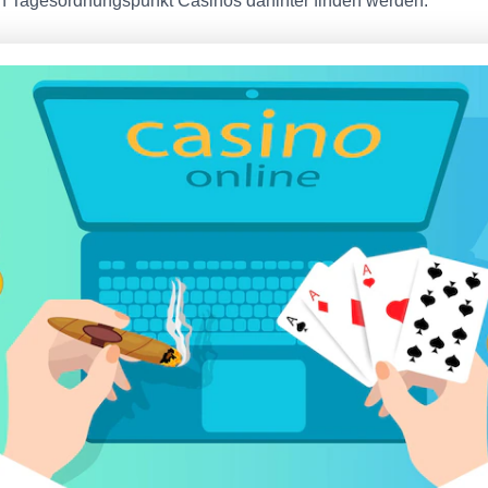
 Tagesordnungspunkt Casinos dahinter finden werden.