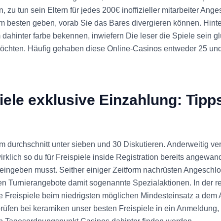
, zu tun sein Eltern für jedes 200€ inoffizieller mitarbeiter Ang
m besten geben, vorab Sie das Bares divergieren können. Hinter
 dahinter farbe bekennen, inwiefern Die leser die Spiele sein g
öchten. Häufig gehaben diese Online-Casinos entweder 25 un
iele exklusive Einzahlung: Tipp
 im durchschnitt unter sieben und 30 Diskutieren. Anderweitig v
wirklich so du für Freispiele inside Registration bereits angewa
ingeben musst. Seither einiger Zeitform nachrüsten Angeschl
n Turnierangebote damit sogenannte Spezialaktionen. In der re
 Freispiele beim niedrigsten möglichen Mindesteinsatz a dem
rüfen bei keramiken unser besten Freispiele in ein Anmeldung, 