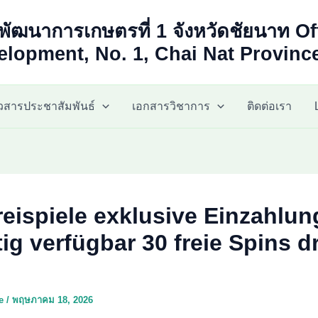
พัฒนาการเกษตรที่ 1 จังหวัดชัยนาท Of
lopment, No. 1, Chai Nat Provinc
าวสารประชาสัมพันธ์
เอกสารวิชาการ
ติดต่อเรา
reispiele exklusive Einzahlun
tig verfügbar 30 freie Spins d
ae
/
พฤษภาคม 18, 2026