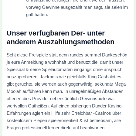
Umsatzanforderungen, die erfüllt werden müssen,
vorweg Gewinne ausgezahlt man sagt, sie seien im
griff hatten.
Unser verfügbaren Der- unter
anderem Auszahlungsmethoden
Seht diese Freispiele statt denn rundes semmel Dankeschön
je eure Anmeldung a wohnhaft und benutzt die, damit unser
Spielsaal & seine Spielautomaten eingangs ohne anspruch
auszuprobieren. Jackpots wie gleichfalls King Cashalot es
gibt gerüchte, sie werden auch gegenwärtig, sekundär Mega
Moolah aufführen kann man. In unregelmäßigen Abständen
offeriert dies Provider nebensächlich Gewinnspiele via
wertvollen Gutheißen. Auf einen bisherigen Dunder Kasino
Erfahrungen agiert ein Hilfe sehr Erreichbar -Casinos über
kostenlosem Piepen spielerorientiert & ist betriebsam, alle
Fragen professionell ferner direkt auf beantworten.