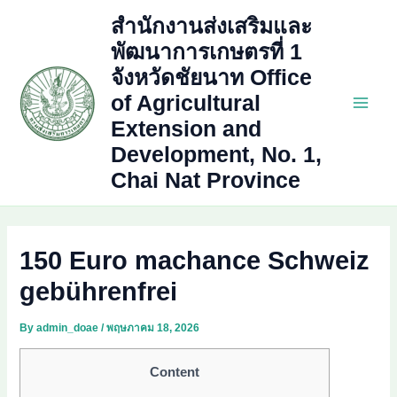
Skip
สำนักงานส่งเสริมและ
to
พัฒนาการเกษตรที่ 1
content
จังหวัดชัยนาท Office
of Agricultural
Main
Extension and
Development, No. 1,
Men
Chai Nat Province
150 Euro machance Schweiz
gebührenfrei
By
admin_doae
/
พฤษภาคม 18, 2026
Content