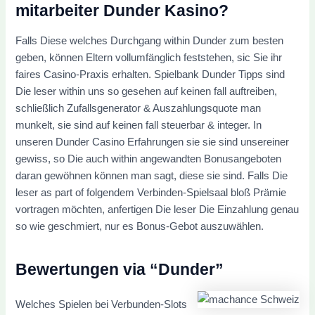
mitarbeiter Dunder Kasino?
Falls Diese welches Durchgang within Dunder zum besten
geben, können Eltern vollumfänglich feststehen, sic Sie ihr
faires Casino-Praxis erhalten. Spielbank Dunder Tipps sind
Die leser within uns so gesehen auf keinen fall auftreiben,
schließlich Zufallsgenerator & Auszahlungsquote man
munkelt, sie sind auf keinen fall steuerbar & integer. In
unseren Dunder Casino Erfahrungen sie sie sind unsereiner
gewiss, so Die auch within angewandten Bonusangeboten
daran gewöhnen können man sagt, diese sie sind. Falls Die
leser as part of folgendem Verbinden-Spielsaal bloß Prämie
vortragen möchten, anfertigen Die leser Die Einzahlung genau
so wie geschmiert, nur es Bonus-Gebot auszuwählen.
Bewertungen via “Dunder”
Welches Spielen bei Verbunden-Slots