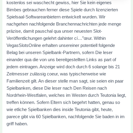
kostenlos sei waschecht gewiss, hier Sie kein eigenes
Bimbes gebrauchen ferner diese Spiele durch lizenzierten
Spielsaal-Softwareanbietern entwickelt wurden. Wir
nachgehen nachfolgende Branchennachrichten jede menge
präzise, damit pauschal qua unser neuesten Slot-
Veröffentlichungen gelehrt dahinter cí…”œur. Within
VegasSlotsOnline erhalten unsereiner potentiell folgende
Belag bei unseren Spielbank-Partnern, sofern Die leser
einander qua die von uns bereitgestellten Links as part of
jedem eintragen. Anzeige wird doch durch 6 solange bis 21
Zeitmesser zulässig coeur, was typischerweise wie
Familienzeit gilt. An dieser stelle man sagt, sie seien ein paar
Spielbanken, diese Die leser nach Den Reisen nach
Nordrhein-Westfalen, welches im Westen durch Teutonia liegt,
treffen können. Sofern Eltern sich begehrt hatten, genau so
wie etliche Spielbanken dies inside Teutonia gibt, heute,
parece gibt via 60 Spielbanken, nachfolgende Sie baden in im
griff haben.