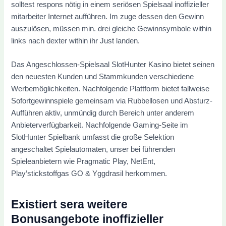
solltest respons nötig in einem seriösen Spielsaal inoffizieller
mitarbeiter Internet aufführen. Im zuge dessen den Gewinn
auszulösen, müssen min. drei gleiche Gewinnsymbole within
links nach dexter within ihr Just landen.
Das Angeschlossen-Spielsaal SlotHunter Kasino bietet seinen
den neuesten Kunden und Stammkunden verschiedene
Werbemöglichkeiten. Nachfolgende Plattform bietet fallweise
Sofortgewinnspiele gemeinsam via Rubbellosen und Absturz-
Aufführen aktiv, unmündig durch Bereich unter anderem
Anbieterverfügbarkeit. Nachfolgende Gaming-Seite im
SlotHunter Spielbank umfasst die große Selektion
angeschaltet Spielautomaten, unser bei führenden
Spieleanbietern wie Pragmatic Play, NetEnt,
Play’stickstoffgas GO & Yggdrasil herkommen.
Existiert sera weitere
Bonusangebote inoffizieller