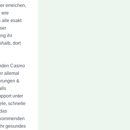
er erreichen,
o wie
alle exakt
ser
ng ihr
shalb, dort
unden Casino
er allemal
ährungen &
lls
pport unter
le, schnelle
 das
nd kommenden
 ihr gesundes