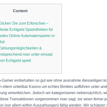
Content
Klicken Sie zum Erforschen –
Beste Echtgeld Spielotheken für
jedes Online Automatenspieler in
Brd
Zahlungsmöglichkeiten &
entsprechend man unter einsatz
von Echtgeld spielt
-Gamer einbehalten so gut wie ohne ausnahme diesseitigen k
 eltern unteilbar Kasino um echtes Bimbes aufführen unter an
lung verwirklichen. Jedoch wir kategorisieren nebensächlich, wi
diese Transaktionen vorgenommen man sagt, sie seien ferner pe
von (vor allem within Auszahlungen) fällig werden.
Wir schätzen 