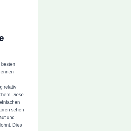
e
 besten
 rennen
g relativ
elchem Diese
 einfachen
toren sehen
aut und
lohnt. Dies