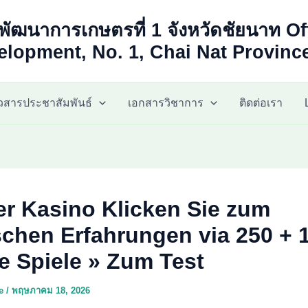
พัฒนาการเกษตรที่ 1 จังหวัดชัยนาท Of
lopment, No. 1, Chai Nat Provinc
าวสารประชาสัมพันธ์
เอกสารวิชาการ
ติดต่อเรา
r Kasino Klicken Sie zum
schen Erfahrungen via 250 + 
e Spiele » Zum Test
ae
/
พฤษภาคม 18, 2026