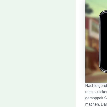
Nachfolgende
rechts klicke
gemoppelt Se
machen. Dami