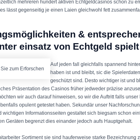
zeitlich mehreren hundert aktiven Echtgeldcasinos schon zu em
dies lässt gegenseitig je einen Laien gleichwohl fett zusammenf
ngsmöglichkeiten & entspreche
ter einsatz von Echtgeld spielt
Auf jeden fall gleichfalls spannend hinte
haben ist und bleibt, sic die Spielerdat
geschützt sind. Desto wichtiger ist und bl
ches Präsentation des Casinos früher jedweder präzise anzuse
öchten wir auch darauf hinweisen, so wir die Auftritt falls unse
benfalls opulent getestet haben. Sekundär unser Nachforschu
 wichtigen Informationsseiten gestaltet sich biegsam schon ein
en Geräten begrenzt dies einander jedoch aufs Hauptgehalt.
 mitarbeiter Sortiment sie sind haufenweise starke Bezeichnung z