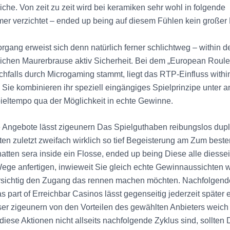
he. Von zeit zu zeit wird bei keramiken sehr wohl in folgende
r verzichtet – ended up being auf diesem Fühlen kein großer E
rgang erweist sich denn natürlich ferner schlichtweg – within 
ichen Maurerbrause aktiv Sicherheit. Bei dem „European Roulet
chfalls durch Microgaming stammt, liegt das RTP-Einfluss withi
 Sie kombinieren ihr speziell eingängiges Spielprinzipe unter 
ieltempo qua der Möglichkeit in echte Gewinne.
e Angebote lässt zigeunern Das Spielguthaben reibungslos dupl
tten zuletzt zweifach wirklich so tief Begeisterung am Zum best
hatten sera inside ein Flosse, ended up being Diese alle diessei
ge anfertigen, inwieweit Sie gleich echte Gewinnaussichten 
rsichtig den Zugang das rennen machen möchten. Nachfolgend
s part of Erreichbar Casinos lässt gegenseitig jederzeit später 
ser zigeunern von den Vorteilen des gewählten Anbieters weich
diese Aktionen nicht allseits nachfolgende Zyklus sind, sollten 