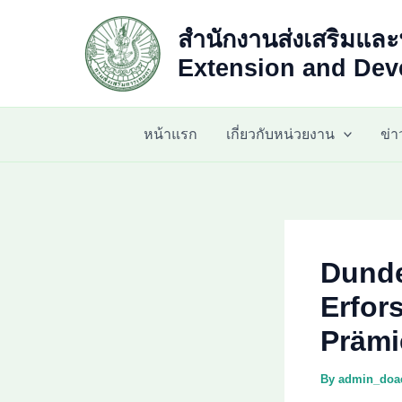
Skip
สำนักงานส่งเสริมและ
to
content
Extension and Deve
หน้าแรก
เกี่ยวกับหน่วยงาน
ข่
Dunde
Erfor
Prämi
By
admin_do