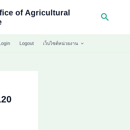
fice of Agricultural
Search
e
Login
Logout
เว็บไซต์หน่วยงาน
120