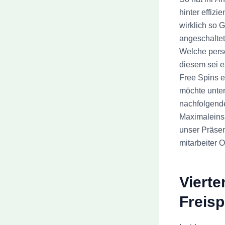
hinter effiz
wirklich so 
angeschaltet
Welche perso
diesem sei e
Free Spins e
möchte unter
nachfolgende
Maximaleinsa
unser Präsen
mitarbeiter 
Vierte
Freisp