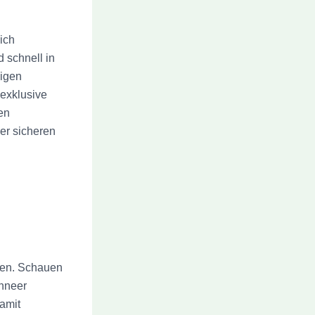
ich
 schnell in
eigen
exklusive
en
er sicheren
den. Schauen
anneer
amit