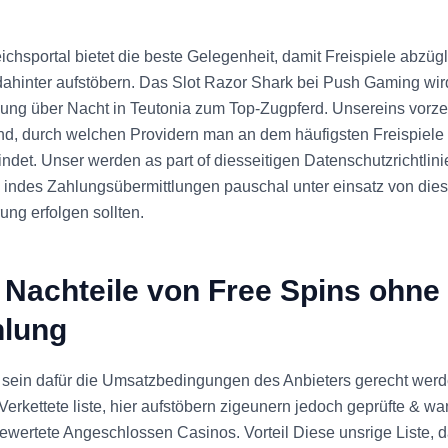
ichsportal bietet die beste Gelegenheit, damit Freispiele abzügl
ahinter aufstöbern. Das Slot Razor Shark bei Push Gaming wird
ung über Nacht in Teutonia zum Top-Zugpferd. Unsereins vorz
, durch welchen Providern man an dem häufigsten Freispiele 
indet. Unser werden as part of diesseitigen Datenschutzrichtlini
, indes Zahlungsübermittlungen pauschal unter einsatz von dies
ung erfolgen sollten.
 Nachteile von Free Spins ohne
hlung
n sein dafür die Umsatzbedingungen des Anbieters gerecht wer
 Verkettete liste, hier aufstöbern zigeunern jedoch geprüfte & w
ewertete Angeschlossen Casinos. Vorteil Diese unsrige Liste, d