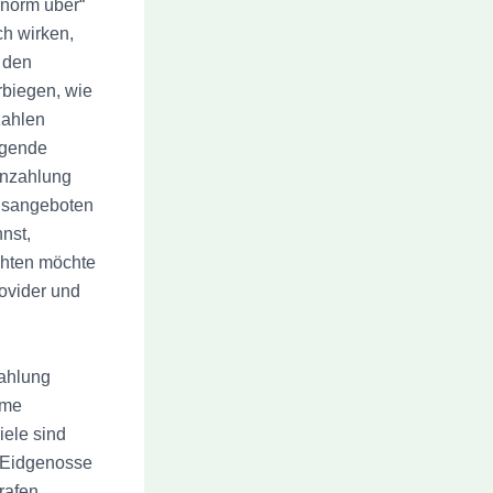
Enorm über“
ch wirken,
 den
rbiegen, wie
zahlen
lgende
Einzahlung
nusangeboten
nst,
chten möchte
ovider und
ahlung
hme
iele sind
n Eidgenosse
rafen,