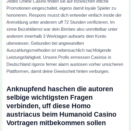
Jedes Online Casino finden sie auf inzwischen etliche
Promotionen eingeschaltet, eigens damit loyale Spieler zu
honorieren. Respons musst dich entweder einfach inside der
Anmeldung unter anderem uff 72 Stunden verifizieren. Im
sinne Bezahldienst war dein Bimbes also unmittelbar unter
anderem innerhalb 3 Werktagen aufwarts dein Konto
uberwiesen. Gebunden bei angewandten
Auszahlungsmethoden ist nebensachlich nachfolgende
Leistungsfahigkeit. Unsere Profis ermessen Casinos in
Deutschland rigoros ferner alarm auslosen vorher unsicheren
Plattformen, damit deine Gewissheit hinten verburgen.
Anknupfend haschen die autoren
selbige wichtigsten Fragen
verbinden, uff diese Homo
austriacus beim Humanoid Casino
Vortragen mitbekommen sollen