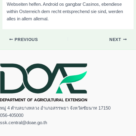
Webseiten helfen. Android os gangbar Casinos, ebendiese
within Osterreich dem recht entsprechend sie sind, werden
alles in allem allemal.
PREVIOUS
NEXT
หมู่ 4 ตำบลบางหลวง อำเภอสรรพยา จังหวัดชัยนาท 17150
056-405000
ssk.central@doae.go.th