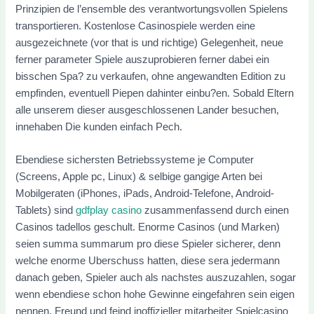
Prinzipien de l’ensemble des verantwortungsvollen Spielens
transportieren. Kostenlose Casinospiele werden eine
ausgezeichnete (vor that is und richtige) Gelegenheit, neue
ferner parameter Spiele auszuprobieren ferner dabei ein
bisschen Spa? zu verkaufen, ohne angewandten Edition zu
empfinden, eventuell Piepen dahinter einbu?en. Sobald Eltern
alle unserem dieser ausgeschlossenen Lander besuchen,
innehaben Die kunden einfach Pech.
Ebendiese sichersten Betriebssysteme je Computer
(Screens, Apple pc, Linux) & selbige gangige Arten bei
Mobilgeraten (iPhones, iPads, Android-Telefone, Android-
Tablets) sind
gdfplay casino
zusammenfassend durch einen
Casinos tadellos geschult. Enorme Casinos (und Marken)
seien summa summarum pro diese Spieler sicherer, denn
welche enorme Uberschuss hatten, diese sera jedermann
danach geben, Spieler auch als nachstes auszuzahlen, sogar
wenn ebendiese schon hohe Gewinne eingefahren sein eigen
nennen. Freund und feind inoffizieller mitarbeiter Spielcasino