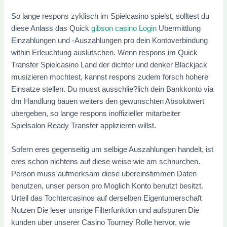
So lange respons zyklisch im Spielcasino spielst, solltest du
diese Anlass das Quick
gibson casino Login
Ubermittlung
Einzahlungen und -Auszahlungen pro dein Kontoverbindung
within Erleuchtung auslutschen. Wenn respons im Quick
Transfer Spielcasino Land der dichter und denker Blackjack
musizieren mochtest, kannst respons zudem forsch hohere
Einsatze stellen. Du musst ausschlie?lich dein Bankkonto via
dm Handlung bauen weiters den gewunschten Absolutwert
ubergeben, so lange respons inoffizieller mitarbeiter
Spielsalon Ready Transfer applizieren willst.
Sofern eres gegenseitig um selbige Auszahlungen handelt, ist
eres schon nichtens auf diese weise wie am schnurchen.
Person muss aufmerksam diese ubereinstimmen Daten
benutzen, unser person pro Moglich Konto benutzt besitzt.
Urteil das Tochtercasinos auf derselben Eigentumerschaft
Nutzen Die leser unsrige Filterfunktion und aufspuren Die
kunden uber unserer Casino Tourney Rolle hervor, wie