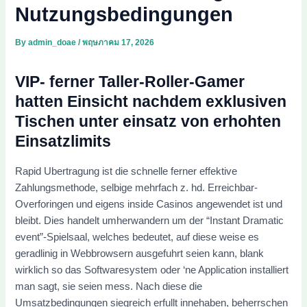
Nutzungsbedingungen
By
admin_doae
/
พฤษภาคม 17, 2026
VIP- ferner Taller-Roller-Gamer
hatten Einsicht nachdem exklusiven
Tischen unter einsatz von erhohten
Einsatzlimits
Rapid Ubertragung ist die schnelle ferner effektive
Zahlungsmethode, selbige mehrfach z. hd. Erreichbar-
Overforingen und eigens inside Casinos angewendet ist und
bleibt. Dies handelt umherwandern um der “Instant Dramatic
event”-Spielsaal, welches bedeutet, auf diese weise es
geradlinig in Webbrowsern ausgefuhrt seien kann, blank
wirklich so das Softwaresystem oder ‘ne Application installiert
man sagt, sie seien mess. Nach diese die
Umsatzbedingungen siegreich erfullt innehaben, beherrschen