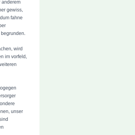
r anderem
ner gewiss,
undum fahne
ber
n begrunden.
chen, wird
n im vorfeld,
 weiteren
 wogegen
ersorger
sondere
nen, unser
sind
en