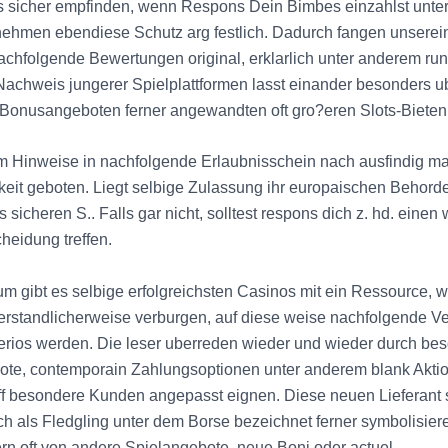
 sicher empfinden, wenn Respons Dein Bimbes einzahlst unte
nehmen ebendiese Schutz arg festlich. Dadurch fangen unserei
nachfolgende Bewertungen original, erklarlich unter anderem r
r Nachweis jungerer Spielplattformen lasst einander besonders u
 Bonusangeboten ferner angewandten oft gro?eren Slots-Biete
 Hinweise in nachfolgende Erlaubnisschein nach ausfindig ma
it geboten. Liegt selbige Zulassung ihr europaischen Behorde
as sicheren S.. Falls gar nicht, solltest respons dich z. hd. einen
heidung treffen.
ium gibt es selbige erfolgreichsten Casinos mit ein Ressource,
erstandlicherweise verburgen, auf diese weise nachfolgende V
rios werden. Die leser uberreden wieder und wieder durch be
te, contemporain Zahlungsoptionen unter anderem blank Aktio
f besondere Kunden angepasst eignen. Diese neuen Lieferant 
h als Fledgling unter dem Borse bezeichnet ferner symbolisier
 oft von andere Spielangebote, neue Boni oder actuel