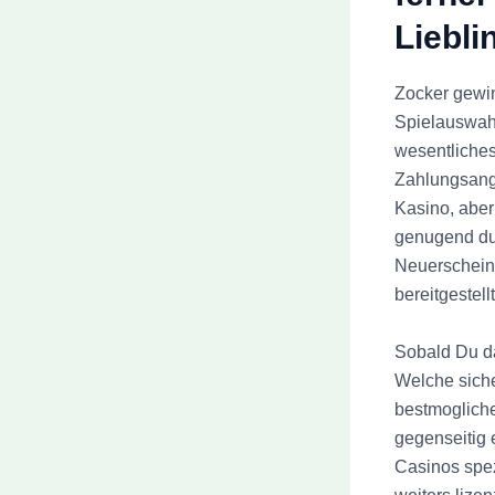
Liebli
Zocker gewi
Spielauswahl
wesentliches
Zahlungsange
Kasino, abe
genugend du
Neuerschein
bereitgestell
Sobald Du da
Welche siche
bestmogliche
gegenseitig 
Casinos spez