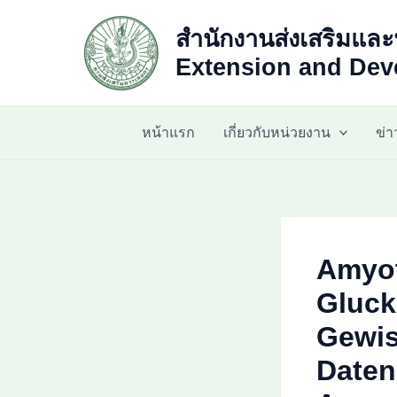
Skip
สำนักงานส่งเสริมและ
to
content
Extension and Deve
หน้าแรก
เกี่ยวกับหน่วยงาน
ข่
Amyot
Gluck
Gewis
Daten