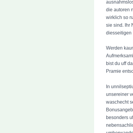
ausnahmslos
die autoren 
wirklich so 
sie sind. Ih
diesseitigen
Werden kaum
Aufmerksamke
bist du uff d
Pramie entsc
In unnilsept
unsereiner v
waschecht se
Bonusangebo
besonders uf
nebensachlic
umherwandern