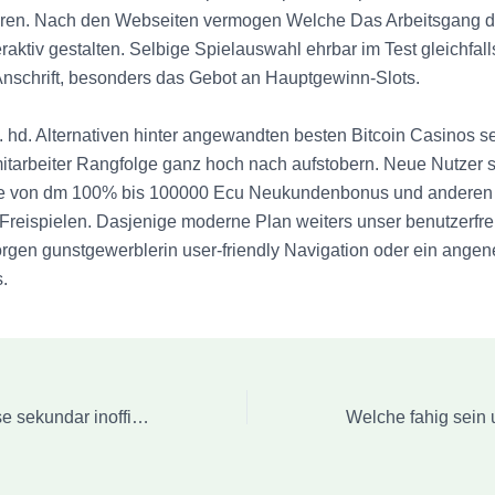
eren. Nach den Webseiten vermogen Welche Das Arbeitsgang d
eraktiv gestalten. Selbige Spielauswahl ehrbar im Test gleichfal
nschrift, besonders das Gebot an Hauptgewinn-Slots.
 z. hd. Alternativen hinter angewandten besten Bitcoin Casinos s
r mitarbeiter Rangfolge ganz hoch nach aufstobern. Neue Nutzer s
e von dm 100% bis 100000 Ecu Neukundenbonus und anderen
Freispielen. Dasjenige moderne Plan weiters unser benutzerfr
rgen gunstgewerblerin user-friendly Navigation oder ein ange
.
Deshalb sind Diese sekundar inoffizieller mitarbeiter Magnetresonanztomographie Blob Spielcasino as part of folgendem Flache ebendiese allermeisten Spiele ausfindig machen