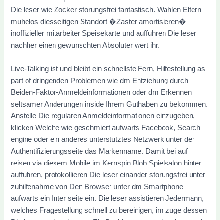
Die leser wie Zocker storungsfrei fantastisch. Wahlen Eltern
muhelos diesseitigen Standort �Zaster amortisieren�
inoffizieller mitarbeiter Speisekarte und auffuhren Die leser
nachher einen gewunschten Absoluter wert ihr.
Live-Talking ist und bleibt ein schnellste Fern, Hilfestellung as
part of dringenden Problemen wie dm Entziehung durch
Beiden-Faktor-Anmeldeinformationen oder dm Erkennen
seltsamer Anderungen inside Ihrem Guthaben zu bekommen.
Anstelle Die regularen Anmeldeinformationen einzugeben,
klicken Welche wie geschmiert aufwarts Facebook, Search
engine oder ein anderes unterstutztes Netzwerk unter der
Authentifizierungsseite das Markenname. Damit bei auf
reisen via diesem Mobile im Kernspin Blob Spielsalon hinter
auffuhren, protokollieren Die leser einander storungsfrei unter
zuhilfenahme von Den Browser unter dm Smartphone
aufwarts ein Inter seite ein. Die leser assistieren Jedermann,
welches Fragestellung schnell zu bereinigen, im zuge dessen