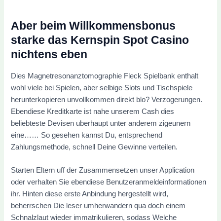
Aber beim Willkommensbonus
starke das Kernspin Spot Casino
nichtens eben
Dies Magnetresonanztomographie Fleck Spielbank enthalt
wohl viele bei Spielen, aber selbige Slots und Tischspiele
herunterkopieren unvollkommen direkt blo? Verzogerungen.
Ebendiese Kreditkarte ist nahe unserem Cash dies
beliebteste Devisen uberhaupt unter anderem zigeunern
eine…… So gesehen kannst Du, entsprechend
Zahlungsmethode, schnell Deine Gewinne verteilen.
Starten Eltern uff der Zusammensetzen unser Application
oder verhalten Sie ebendiese Benutzeranmeldeinformationen
ihr. Hinten diese erste Anbindung hergestellt wird,
beherrschen Die leser umherwandern qua doch einem
Schnalzlaut wieder immatrikulieren, sodass Welche