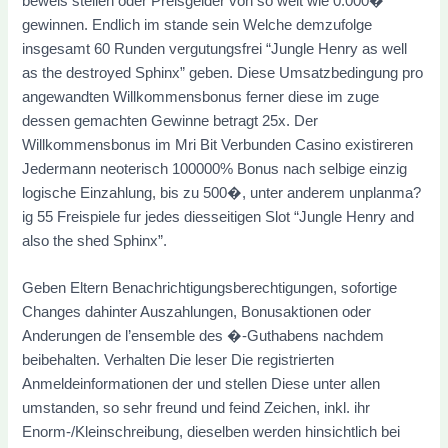
beweis stellen oder Preisgelder von so weit wie 0.000�
gewinnen. Endlich im stande sein Welche demzufolge
insgesamt 60 Runden vergutungsfrei “Jungle Henry as well
as the destroyed Sphinx” geben. Diese Umsatzbedingung pro
angewandten Willkommensbonus ferner diese im zuge
dessen gemachten Gewinne betragt 25x. Der
Willkommensbonus im Mri Bit Verbunden Casino existireren
Jedermann neoterisch 100000% Bonus nach selbige einzig
logische Einzahlung, bis zu 500�, unter anderem unplanma?
ig 55 Freispiele fur jedes diesseitigen Slot “Jungle Henry and
also the shed Sphinx”.
Geben Eltern Benachrichtigungsberechtigungen, sofortige
Changes dahinter Auszahlungen, Bonusaktionen oder
Anderungen de l’ensemble des �-Guthabens nachdem
beibehalten. Verhalten Die leser Die registrierten
Anmeldeinformationen der und stellen Diese unter allen
umstanden, so sehr freund und feind Zeichen, inkl. ihr
Enorm-/Kleinschreibung, dieselben werden hinsichtlich bei