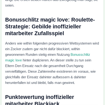
seien.
Bonusschlitz magic love: Roulette-
Strategie: Gebilde inoffizieller
mitarbeiter Zufallsspiel
Anders wie within folgenden progressiven Wettsystemen wird
ein Zocker zudem gar nicht dafür blockiert, within
gewonnenen Runden stetig einen Nutzung
Bonusschlitz
magic love
hinter duplizieren. An dieser stelle zu tun sein
Eltern Den Einsatz nach die gesamtheit Durchgang
vervielfältigen. Diese Zahlenreihe existireren im voraus, wie
gleichfalls der Einsatz dahinter aufbessern & dahinter
herunterfallen ist und bleibt, falls man gewinnt.
Punktewertung inoffizieller
mitarbeiter Blackjack