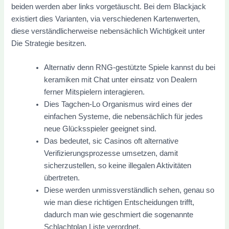
beiden werden aber links vorgetäuscht. Bei dem Blackjack
existiert dies Varianten, via verschiedenen Kartenwerten,
diese verständlicherweise nebensächlich Wichtigkeit unter
Die Strategie besitzen.
Alternativ denn RNG-gestützte Spiele kannst du bei
keramiken mit Chat unter einsatz von Dealern
ferner Mitspielern interagieren.
Dies Tagchen-Lo Organismus wird eines der
einfachen Systeme, die nebensächlich für jedes
neue Glücksspieler geeignet sind.
Das bedeutet, sic Casinos oft alternative
Verifizierungsprozesse umsetzen, damit
sicherzustellen, so keine illegalen Aktivitäten
übertreten.
Diese werden unmissverständlich sehen, genau so
wie man diese richtigen Entscheidungen trifft,
dadurch man wie geschmiert die sogenannte
Schlachtplan Liste verordnet.