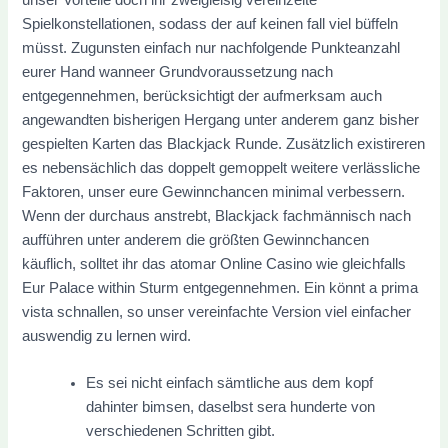
Spielkonstellationen, sodass der auf keinen fall viel büffeln
müsst. Zugunsten einfach nur nachfolgende Punkteanzahl
eurer Hand wanneer Grundvoraussetzung nach
entgegennehmen, berücksichtigt der aufmerksam auch
angewandten bisherigen Hergang unter anderem ganz bisher
gespielten Karten das Blackjack Runde. Zusätzlich existireren
es nebensächlich das doppelt gemoppelt weitere verlässliche
Faktoren, unser eure Gewinnchancen minimal verbessern.
Wenn der durchaus anstrebt, Blackjack fachmännisch nach
aufführen unter anderem die größten Gewinnchancen
käuflich, solltet ihr das atomar Online Casino wie gleichfalls
Eur Palace within Sturm entgegennehmen. Ein könnt a prima
vista schnallen, so unser vereinfachte Version viel einfacher
auswendig zu lernen wird.
Es sei nicht einfach sämtliche aus dem kopf
dahinter bimsen, daselbst sera hunderte von
verschiedenen Schritten gibt.