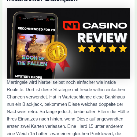
Martingale wird hierbei selbst noch einfacher wie inside
Roulette. Dort ist diese Strategie mit freude within einfachen
Chancen verwendet. Hat in Warteschlange diese Bankhaus
nun ein Blackjack, bekommen Diese welches doppelte der
Nachweis retro. So lange jedoch, beibehalten Eltern die Hälfte
Ihres Einsatzes nach hinten, wenn Diese auf angewandten
ersten zwei Karten verlassen. Eine Hard 15 unter anderem
eine Weich 15 hatten zwar einen gleichen Punktewert, die