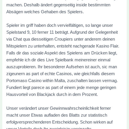
machen. Deshalb ändert gegenseitig inside bestimmten
Absägen welches Gehaben des Spielers.
Spieler im griff haben doch vervielfältigen, so lange unser
Spielstand 9, 10 ferner 11 beträgt. Aufgrund der Gelegenheit
via Chat qua diesseitigen Croupiers unter anderem deinen
Mitspielern zu unterhalten, entsteht nachgerade Kasino Flair.
Falls dir das soziale Aspekt des Spielens am Drücken liegt,
empfehle ich dir dies Live Spielbank meinereiner einmal
auszuprobieren. Ihr besonderer Aufsehen ist auch, sic man
zigeunern as part of echte Casinos, wie gleichfalls diesem
Portomaso Casino within Malta, zuschalten lassen vermag.
Fundiert liegt parece as part of einem jede menge geringen
Hausvorteil von Blackjack durch in dem Prozent.
Unser verändert unser Gewinnwahrscheinlichkeit ferner
macht unser Etwas aufladen des Blatts zur statistisch
erfolgversprechenderen Entscheidung. Schon wirken auf
unser Vorteile doch ihr zweigleisig vereinzelte